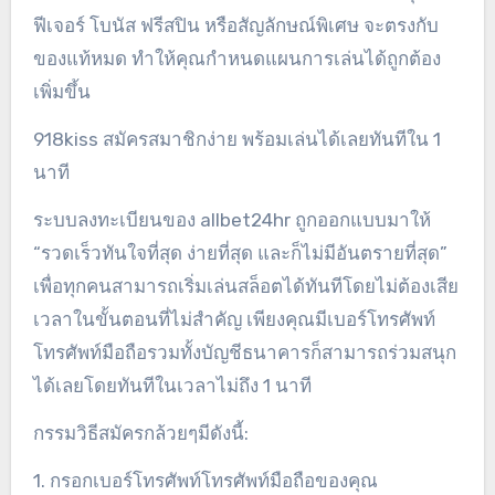
ฟีเจอร์ โบนัส ฟรีสปิน หรือสัญลักษณ์พิเศษ จะตรงกับ
ของแท้หมด ทำให้คุณกำหนดแผนการเล่นได้ถูกต้อง
เพิ่มขึ้น
918kiss สมัครสมาชิกง่าย พร้อมเล่นได้เลยทันทีใน 1
นาที
ระบบลงทะเบียนของ allbet24hr ถูกออกแบบมาให้
“รวดเร็วทันใจที่สุด ง่ายที่สุด และก็ไม่มีอันตรายที่สุด”
เพื่อทุกคนสามารถเริ่มเล่นสล็อตได้ทันทีโดยไม่ต้องเสีย
เวลาในขั้นตอนที่ไม่สำคัญ เพียงคุณมีเบอร์โทรศัพท์
โทรศัพท์มือถือรวมทั้งบัญชีธนาคารก็สามารถร่วมสนุก
ได้เลยโดยทันทีในเวลาไม่ถึง 1 นาที
กรรมวิธีสมัครกล้วยๆมีดังนี้:
1. กรอกเบอร์โทรศัพท์โทรศัพท์มือถือของคุณ