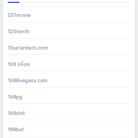
037movie
123lionth
13satanbets.com
168 สล็อต
1688vegasx.com
168pg
168slot
188bet