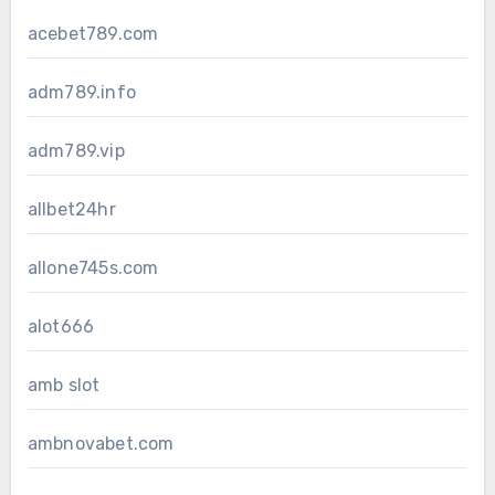
acebet789.com
adm789.info
adm789.vip
allbet24hr
allone745s.com
alot666
amb slot
ambnovabet.com