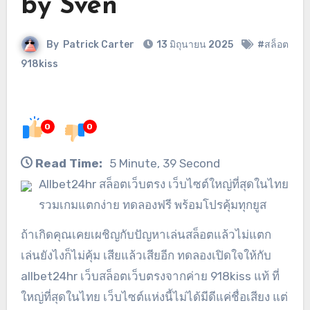
by Sven
By
Patrick Carter
13 มิถุนายน 2025
#สล็อต
918kiss
0
0
Read Time:
5 Minute, 39 Second
Allbet24hr สล็อตเว็บตรง เว็บไซต์ใหญ่ที่สุดในไทย
รวมเกมแตกง่าย ทดลองฟรี พร้อมโปรคุ้มทุกยูส
ถ้าเกิดคุณเคยเผชิญกับปัญหาเล่นสล็อตแล้วไม่แตก
เล่นยังไงก็ไม่คุ้ม เสียแล้วเสียอีก ทดลองเปิดใจให้กับ
allbet24hr เว็บสล็อตเว็บตรงจากค่าย 918kiss แท้ ที่
ใหญ่ที่สุดในไทย เว็บไซต์แห่งนี้ไม่ได้มีดีแค่ชื่อเสียง แต่