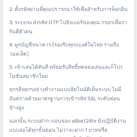
2. ตั้งรหัสผ่านที่คุณปรารถนาใช้เพื่อสำหรับการล็อกอิน
3. ระบบจะส่งรหัส OTP ไปยังเบอร์ของคุณ กรอกเพื่อกา
รันตีตัวตน
4. ผูกบัญชีธนาคาร (รองรับทุกแบงค์ในไทย รวมถึง
วอลเล็ต)
5. เข้าเล่นได้ทันที พร้อมรับสิทธิ์ทดลองเล่นและก็โปร
โมชั่นสมาชิกใหม่
ทุกๆสิ่งทุกๆอย่างทำงานแบบอัตโนมัติเต็มระบบ ไม่มี
อันตรายด้วยมาตรฐานการเข้ารหัส SSL ระดับค่อน
ข้างสูง
นอกนั้น ระบบฝาก-ถอนของ allbet24hr ยังปฏิบัติงาน
แบบออโต้ทุกขั้นตอน ไม่ว่าจะฝาก 1 บาทหรือ