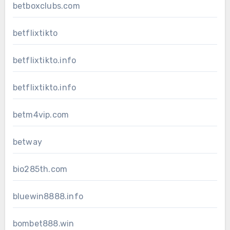
betboxclubs.com
betflixtikto
betflixtikto.info
betflixtikto.info
betm4vip.com
betway
bio285th.com
bluewin8888.info
bombet888.win