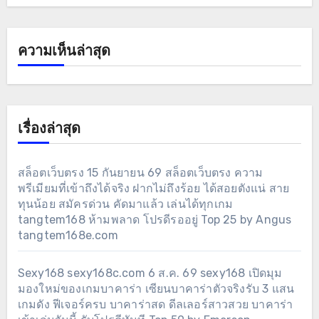
ความเห็นล่าสุด
เรื่องล่าสุด
สล็อตเว็บตรง 15 กันยายน 69 สล็อตเว็บตรง ความ
พรีเมียมที่เข้าถึงได้จริง ฝากไม่ถึงร้อย ได้สอยตังแน่ สาย
ทุนน้อย สมัครด่วน คัดมาแล้ว เล่นได้ทุกเกม
tangtem168 ห้ามพลาด โปรดีรออยู่ Top 25 by Angus
tangtem168e.com
Sexy168 sexy168c.com 6 ส.ค. 69 sexy168 เปิดมุม
มองใหม่ของเกมบาคาร่า เซียนบาคาร่าตัวจริงรับ 3 แสน
เกมดัง ฟีเจอร์ครบ บาคาร่าสด ดีลเลอร์สาวสวย บาคาร่า