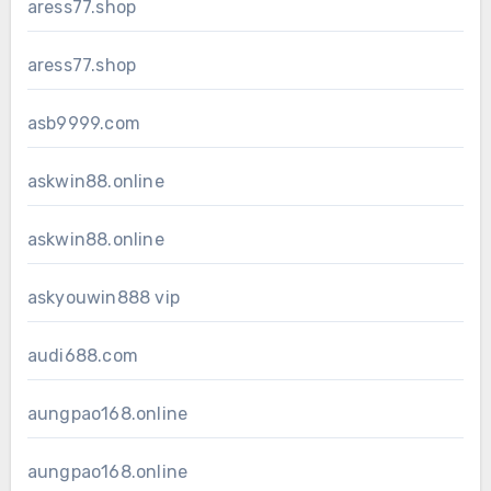
aress77.shop
aress77.shop
asb9999.com
askwin88.online
askwin88.online
askyouwin888 vip
audi688.com
aungpao168.online
aungpao168.online