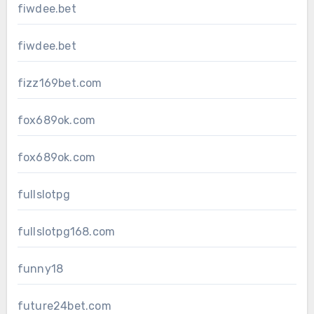
fiwdee.bet
fiwdee.bet
fizz169bet.com
fox689ok.com
fox689ok.com
fullslotpg
fullslotpg168.com
funny18
future24bet.com