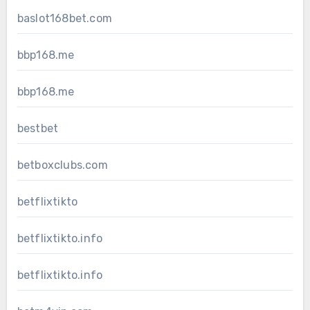
baslot168bet.com
bbp168.me
bbp168.me
bestbet
betboxclubs.com
betflixtikto
betflixtikto.info
betflixtikto.info