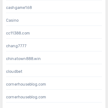
cashgame168
Casino
cc11388.com
chang7777
chinatown888.win
cloudbet
cornerhouseblog.com
cornerhouseblog.com