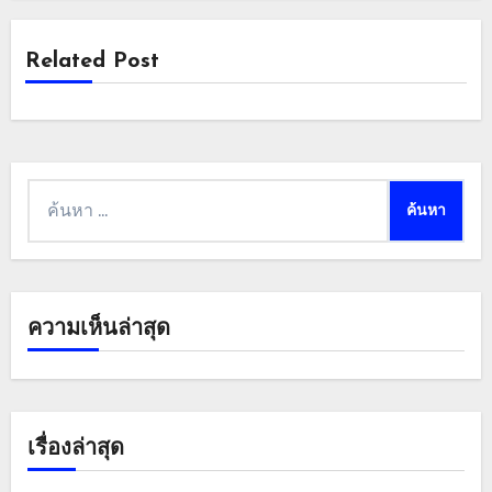
Related Post
ค้นหา
สำหรับ:
ความเห็นล่าสุด
เรื่องล่าสุด