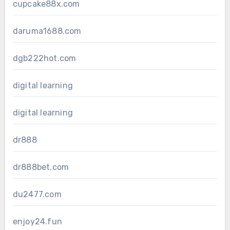
cupcake88x.com
daruma1688.com
dgb222hot.com
digital learning
digital learning
dr888
dr888bet.com
du2477.com
enjoy24.fun