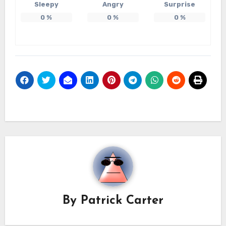
Sleepy
Angry
Surprise
0
%
0
%
0
%
By
Patrick Carter