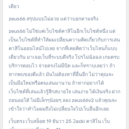
เดียว
zeus66 สรุปแบบไม่อวย แต่ว่าบอกตามจริง
zeus66 ไม่ใช่แค่เว็บไซต์คาสิโนอีกเว็บไซต์หนึ่ง แต่
เป็นเว็บไซต์ที่ทำให้ผมเปลี่ยนความคิดเกี่ยวกับการเล่น
คาสิโนออนไลน์ไปเลย จากที่เคยคิดว่าเว็บไหนก็แบบ
เดียวกัน มาเจอเว็บที่ระบบดีจริง โปรไม่ฉ้อฉล เกมครบ
บริการตอบไว จ่ายตรงไม่มีบิด และก็ทราบเลยว่า ถ้า
หากพบของดีแล้ว มันไม่ต้องหาที่อื่นอีก ไม่ว่าคุณจะ
เป็นมือใหม่หรือคนเล่นมานาน ถ้าหากอยากได้
เว็บไซต์ที่เล่นแล้วรู้สึกสบายใจ เล่นง่าย ได้เงินจริง ฝาก
ถอนออโต้ ไม่มีเล็กๆน้อยๆ ลอง zeus66v2 แล้วคุณจะ
เข้าใจว่าทำไมผมถึงไม่เปลี่ยนใจไปเว็บอื่นอีกเลย
เว็บตรง เว็บสล็อต 19 ธันวา 25 Jacki คาสิโน เว็บ