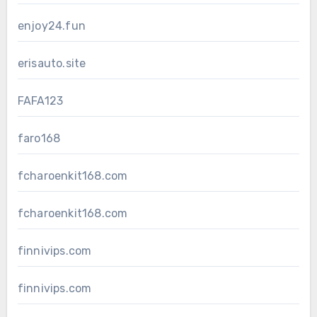
enjoy24.fun
erisauto.site
FAFA123
faro168
fcharoenkit168.com
fcharoenkit168.com
finnivips.com
finnivips.com