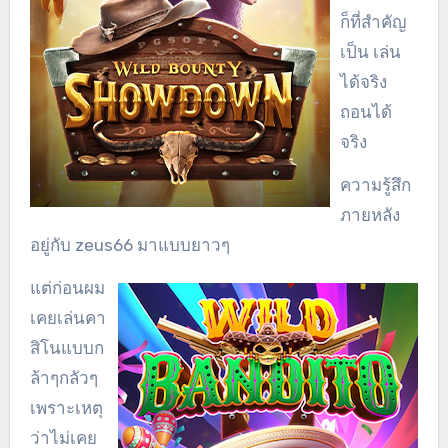
ก็ที่สำคัญ
เป็น เล่น
ได้จริง
ถอนได้
จริง
ความรู้สึก
ภายหลัง
อยู่กับ zeus66 มาแบบยาวๆ
แต่ก่อนผม
เคยเล่นคา
สิโนแบบก
ล้าๆกลัวๆ
เพราะเหตุ
ว่าไม่เคย