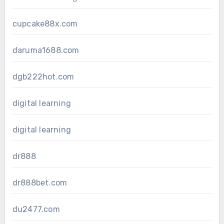
cupcake88x.com
daruma1688.com
dgb222hot.com
digital learning
digital learning
dr888
dr888bet.com
du2477.com