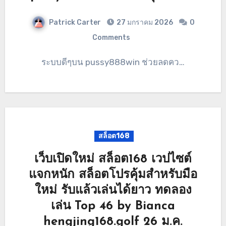
Patrick Carter
27 มกราคม 2026
0
Comments
ระบบดีๆบน pussy888win ช่วยลดคว…
สล็อต168
เว็บเปิดใหม่ สล็อต168 เวปไซต์
แจกหนัก สล็อตโปรคุ้มสำหรับมือ
ใหม่ รับแล้วเล่นได้ยาว ทดลอง
เล่น Top 46 by Bianca
hengjing168.golf 26 ม.ค.