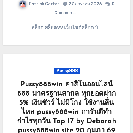
Patrick Carter
27 มกราคม 2026
0
Comments
สล็อต สล็อต99 เว็บไซต์สล็อต บั…
Pussy888
Pussy888win คาสิโนออนไลน์
888 มาตรฐานสากล ทุกยอดฝาก
5% เงินชัวร์ ไม่มีโกง ใช้งานลื่น
ไหล pussy888win การันตีทำ
กำไรทุกวัน Top 17 by Deborah
pussy888win.site 20 กุมภา 69