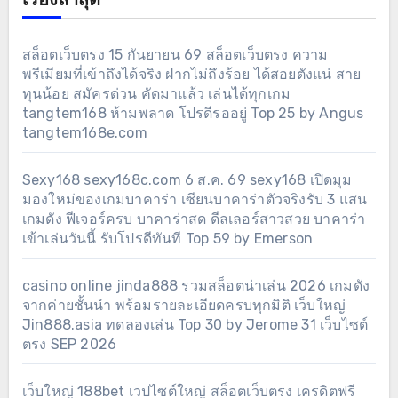
เรื่องล่าสุด
สล็อตเว็บตรง 15 กันยายน 69 สล็อตเว็บตรง ความ
พรีเมียมที่เข้าถึงได้จริง ฝากไม่ถึงร้อย ได้สอยตังแน่ สาย
ทุนน้อย สมัครด่วน คัดมาแล้ว เล่นได้ทุกเกม
tangtem168 ห้ามพลาด โปรดีรออยู่ Top 25 by Angus
tangtem168e.com
Sexy168 sexy168c.com 6 ส.ค. 69 sexy168 เปิดมุม
มองใหม่ของเกมบาคาร่า เซียนบาคาร่าตัวจริงรับ 3 แสน
เกมดัง ฟีเจอร์ครบ บาคาร่าสด ดีลเลอร์สาวสวย บาคาร่า
เข้าเล่นวันนี้ รับโปรดีทันที Top 59 by Emerson
casino online jinda888 รวมสล็อตน่าเล่น 2026 เกมดัง
จากค่ายชั้นนำ พร้อมรายละเอียดครบทุกมิติ เว็บใหญ่
Jin888.asia ทดลองเล่น Top 30 by Jerome 31 เว็บไซต์
ตรง SEP 2026
เว็บใหญ่ 188bet เวปไซต์ใหญ่ สล็อตเว็บตรง เครดิตฟรี