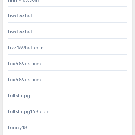
fiwdee.bet
fiwdee.bet
fizz169bet.com
fox689ok.com
fox689ok.com
fullslotpg
fullslotpg168.com
funny18