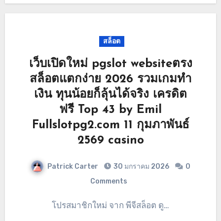
สล็อต
เว็บเปิดใหม่ pgslot websiteตรง
สล็อตแตกง่าย 2026 รวมเกมทำ
เงิน ทุนน้อยก็ลุ้นได้จริง เครดิต
ฟรี Top 43 by Emil
Fullslotpg2.com 11 กุมภาพันธ์
2569 casino
Patrick Carter
30 มกราคม 2026
0
Comments
โปรสมาชิกใหม่ จาก พีจีสล็อต ดู…