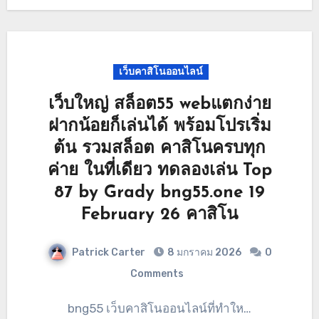
เว็บคาสิโนออนไลน์
เว็บใหญ่ สล็อต55 webแตกง่าย
ฝากน้อยก็เล่นได้ พร้อมโปรเริ่ม
ต้น รวมสล็อต คาสิโนครบทุก
ค่าย ในที่เดียว ทดลองเล่น Top
87 by Grady bng55.one 19
February 26 คาสิโน
Patrick Carter
8 มกราคม 2026
0
Comments
bng55 เว็บคาสิโนออนไลน์ที่ทำให…