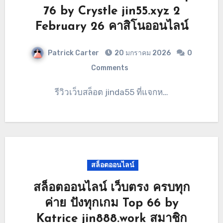
76 by Crystle jin55.xyz 2
February 26 คาสิโนออนไลน์
Patrick Carter
20 มกราคม 2026
0
Comments
รีวิวเว็บสล็อต jinda55 ที่แจกห…
สล็อตออนไลน์
สล็อตออนไลน์ เว็บตรง ครบทุก
ค่าย ปังทุกเกม Top 66 by
Katrice jin888.work สมาชิก