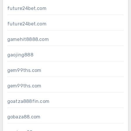
future24bet.com
future24bet.com
gamehit8888.com
gaojing888
gem99ths.com
gem99ths.com
goatza888fin.com
gobaza88.com