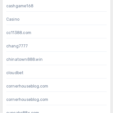
cashgame168
Casino
cc11388.com
chang7777
chinatown888.win
cloudbet
cornerhouseblog.com
cornerhouseblog.com
cupcake88x.com