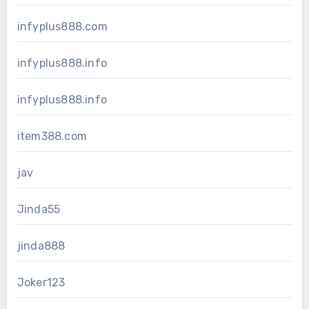
infyplus888.com
infyplus888.info
infyplus888.info
item388.com
jav
Jinda55
jinda888
Joker123