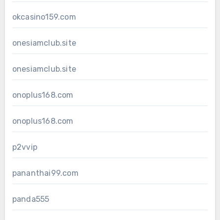
okcasino159.com
onesiamclub.site
onesiamclub.site
onoplus168.com
onoplus168.com
p2vvip
pananthai99.com
panda555