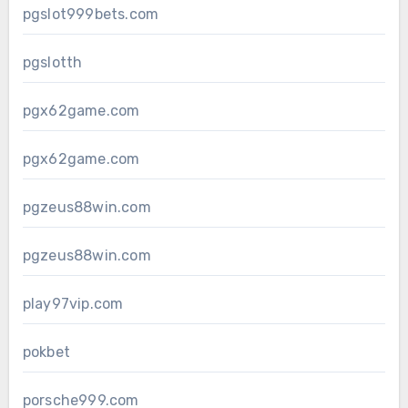
pgslot999bets.com
pgslotth
pgx62game.com
pgx62game.com
pgzeus88win.com
pgzeus88win.com
play97vip.com
pokbet
porsche999.com