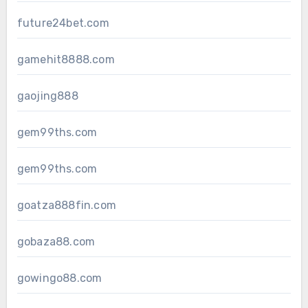
future24bet.com
gamehit8888.com
gaojing888
gem99ths.com
gem99ths.com
goatza888fin.com
gobaza88.com
gowingo88.com