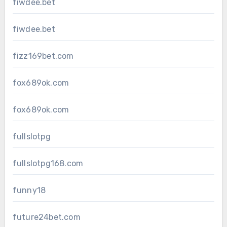
fiwdee.bet
fiwdee.bet
fizz169bet.com
fox689ok.com
fox689ok.com
fullslotpg
fullslotpg168.com
funny18
future24bet.com