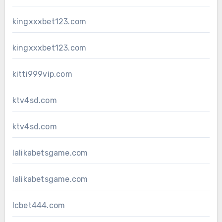
kingxxxbet123.com
kingxxxbet123.com
kitti999vip.com
ktv4sd.com
ktv4sd.com
lalikabetsgame.com
lalikabetsgame.com
lcbet444.com