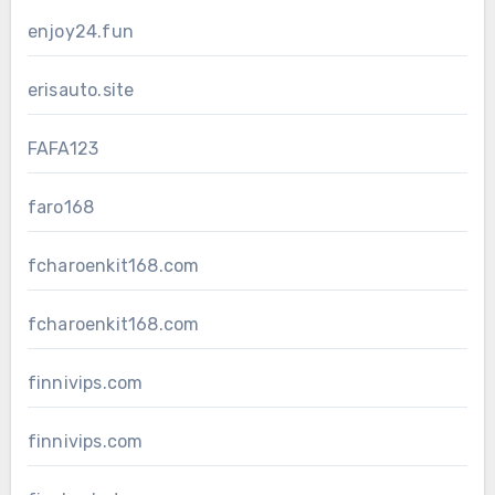
enjoy24.fun
erisauto.site
FAFA123
faro168
fcharoenkit168.com
fcharoenkit168.com
finnivips.com
finnivips.com