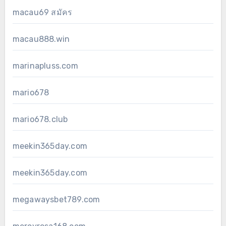
macau69 สมัคร
macau888.win
marinapluss.com
mario678
mario678.club
meekin365day.com
meekin365day.com
megawaysbet789.com