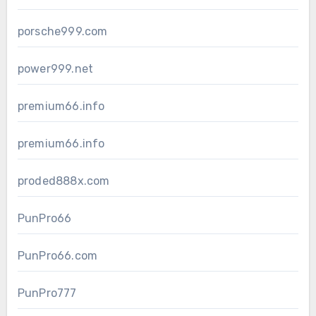
porsche999.com
power999.net
premium66.info
premium66.info
proded888x.com
PunPro66
PunPro66.com
PunPro777