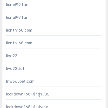
lionel99.fun
lionel99.fun
lionth168.com
lionth168.com
live22
live22slot
lnw365bet.com
lockdown168 เข้าสู่ระบบ
lockdown168 เข้าสู่ระบบ