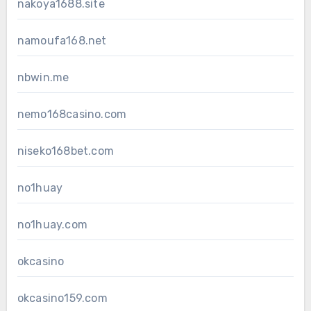
nakoya1688.site
namoufa168.net
nbwin.me
nemo168casino.com
niseko168bet.com
no1huay
no1huay.com
okcasino
okcasino159.com