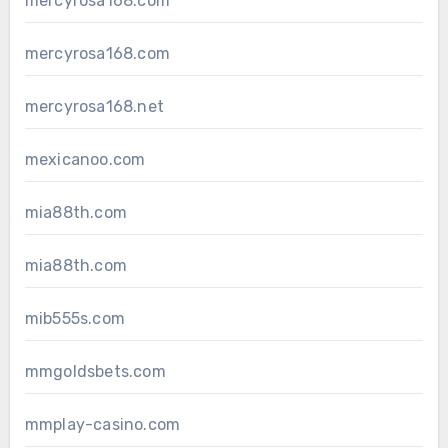
mercyrosa168.com
mercyrosa168.com
mercyrosa168.net
mexicanoo.com
mia88th.com
mia88th.com
mib555s.com
mmgoldsbets.com
mmplay-casino.com