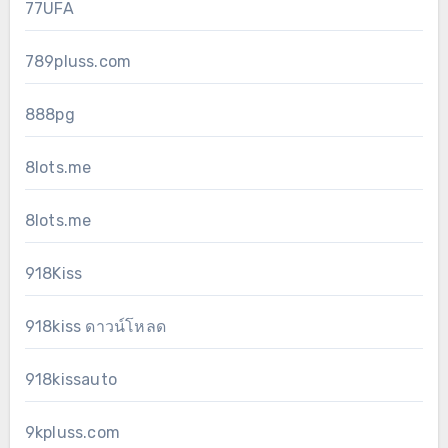
77UFA
789pluss.com
888pg
8lots.me
8lots.me
918Kiss
918kiss ดาวน์โหลด
918kissauto
9kpluss.com