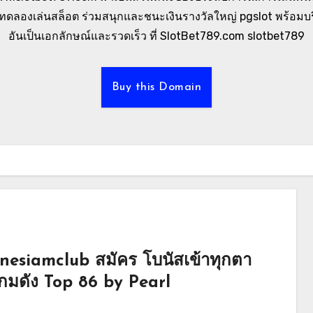
้น ทดลองเล่นสล็อต ร่วมสนุกและชนะเงินรางวัลใหญ่ pgslot พร้อมบร
อันเป็นเอกลักษณ์และรวดเร็ว ที่ SlotBet789.com slotbet789
Buy this Domain
nesiamclub สมัคร โบนัสเข้าทุกตา
มดัง Top 86 by Pearl