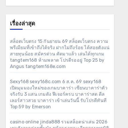
เรื่องล่าสุด
สล็อตเว็บตรง 15 กันยายน 69 สล็อตเว็บตรง ความ
พรีเมียมที่เข้าถึงได้จริง ฝากไม่ถึงร้อย ได้สอยตังแน่
สายทุนน้อย สมัครด่วน คัดมาแล้ว เล่นได้ทุกเกม
tangtem168 ห้ามพลาด โปรดีรออยู่ Top 25 by
Angus tangtem168e.com
Sexy168 sexy168c.com 6 ส.ค. 69 sexy168
เปิดมุมมองใหม่ของเกมบาคาร่า เซียนบาคาร่าตัว
จริงรับ 3 แสน เกมดัง ฟีเจอร์ครบ บาคาร่าสด ดีล
เลอร์สาวสวย บาคาร่า เข้าเล่นวันนี้ รับโปรดีทันที
Top 59 by Emerson
casino online jinda888 รวมสล็อตน่าเล่น 2026