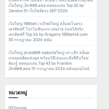
เกมดังจากค่ายชั้นนำ พร้อมรายละเอียดครบทุกมิติ
เว็บใหญ่ Jin888.asia ทดลองเล่น Top 30 by
Jerome 31 เว็บไซต์ตรง SEP 2026
เว็บใหญ่ 188bet เวปไซต์ใหญ่ สล็อตเว็บตรง
เครดิตฟรี โปรโมชั่นแรง เล่นง่าย ถอนได้จริง
เครดิตฟรี Top 26 by Gregorio 188bets4.com
30 กรกฎาคม 2026 พนัน
เว็บใหญ่ jinda888 websiteใหญ่ เจาะลึก สล็อต
เกมยอดฮิตแห่งยุค พร้อมวิธีเล่นและสิ่งที่มือใหม่
ต้องรู้ ทดลองเล่น Top 43 by Franklin
Jin888.asia 19 กรกฎาคม 2026 พนันออนไลน์
หมวดหมู่
037movie