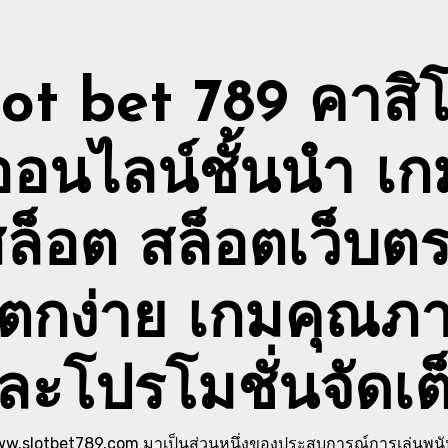
lot bet 789 คาสิ
ออนไลน์ชั้นนำ เก
ล็อต สล็อตเว็บต
ตกง่าย เกมคุณภ
ละโปรโมชั่นจัดเต
ww.slotbet789.com มาเป็นส่วนหนึ่งของประสบการณ์การเล่นพนัน