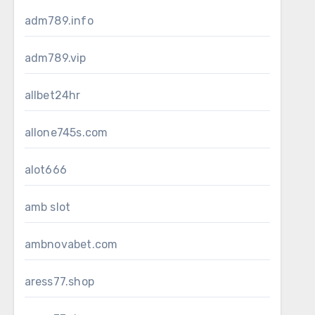
adm789.info
adm789.vip
allbet24hr
allone745s.com
alot666
amb slot
ambnovabet.com
aress77.shop