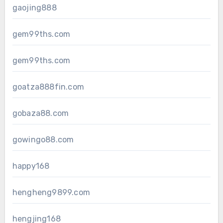
gaojing888
gem99ths.com
gem99ths.com
goatza888fin.com
gobaza88.com
gowingo88.com
happy168
hengheng9899.com
hengjing168