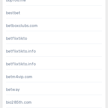
bbp168.me
bestbet
betboxclubs.com
betflixtikto
betflixtikto.info
betflixtikto.info
betm4vip.com
betway
bio285th.com