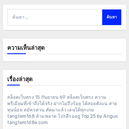
ค้นหา
สำหรับ:
ความเห็นล่าสุด
เรื่องล่าสุด
สล็อตเว็บตรง 15 กันยายน 69 สล็อตเว็บตรง ความ
พรีเมียมที่เข้าถึงได้จริง ฝากไม่ถึงร้อย ได้สอยตังแน่ สาย
ทุนน้อย สมัครด่วน คัดมาแล้ว เล่นได้ทุกเกม
tangtem168 ห้ามพลาด โปรดีรออยู่ Top 25 by Angus
tangtem168e.com