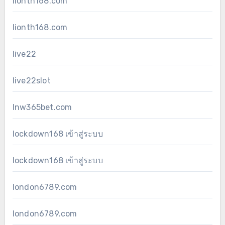
lionth168.com
lionth168.com
live22
live22slot
lnw365bet.com
lockdown168 เข้าสู่ระบบ
lockdown168 เข้าสู่ระบบ
london6789.com
london6789.com