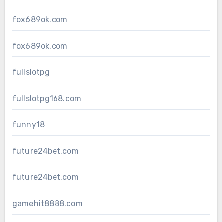
fox689ok.com
fox689ok.com
fullslotpg
fullslotpg168.com
funny18
future24bet.com
future24bet.com
gamehit8888.com