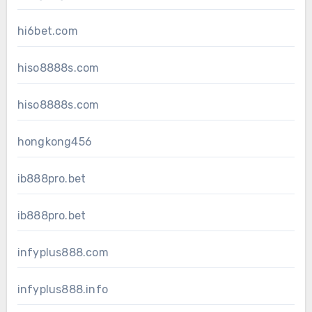
hi6bet.com
hiso8888s.com
hiso8888s.com
hongkong456
ib888pro.bet
ib888pro.bet
infyplus888.com
infyplus888.info