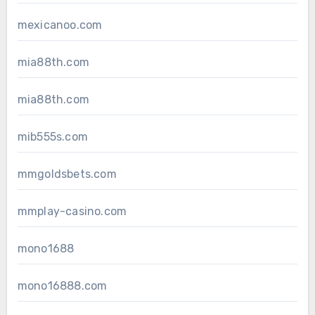
mexicanoo.com
mia88th.com
mia88th.com
mib555s.com
mmgoldsbets.com
mmplay-casino.com
mono1688
mono16888.com