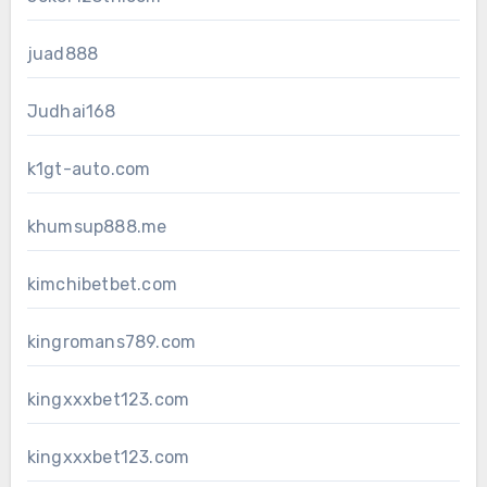
juad888
Judhai168
k1gt-auto.com
khumsup888.me
kimchibetbet.com
kingromans789.com
kingxxxbet123.com
kingxxxbet123.com