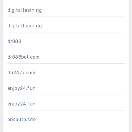
digital learning
digital learning
dr888
dr888bet.com
du2477.com
enjoy24.fun
enjoy24.fun
erisauto.site