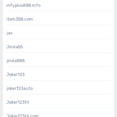
infyplus888.info
item388.com
jav
Jinda55
jinda888
Joker123
joker123auto
Joker123th
Joker123th.com