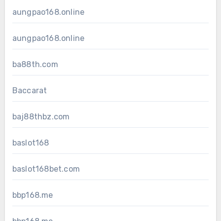
aungpao168.online
aungpao168.online
ba88th.com
Baccarat
baj88thbz.com
baslot168
baslot168bet.com
bbp168.me