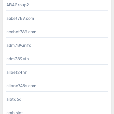
ABAGroup2
abbet789.com
acebet789.com
adm789.info
adm789.vip
allbet24hr
allone745s.com
alot666
amb slot