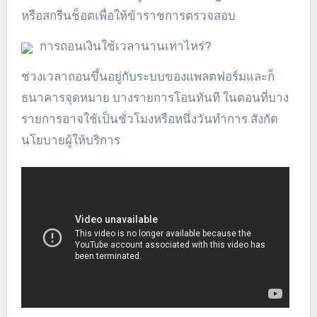
หรือสกรีนช็อตเพื่อให้ข้าราชการตรวจสอบ
การถอนเงินใช้เวลานานเท่าไหร่?
ช่วงเวลาถอนขึ้นอยู่กับระบบของแพลตฟอร์มและก็
ธนาคารจุดหมาย บางรายการโอนทันที ในตอนที่บาง
รายการอาจใช้เป็นชั่วโมงหรือหนึ่งวันทำการ สังกัด
นโยบายผู้ให้บริการ