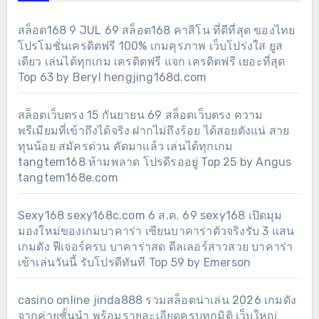
สล็อต168 9 JUL 69 สล็อต168 คาสิโน ที่ดีที่สุด ของไทย
โปรโมชั่นเครดิตฟรี 100% เกมคุรภาพ เว็บโปร่งใส ยูส
เดียว เล่นได้ทุกเกม เครดิตฟรี แจก เครดิตฟรี เยอะที่สุด
Top 63 by Beryl hengjing168d.com
สล็อตเว็บตรง 15 กันยายน 69 สล็อตเว็บตรง ความ
พรีเมียมที่เข้าถึงได้จริง ฝากไม่ถึงร้อย ได้สอยตังแน่ สาย
ทุนน้อย สมัครด่วน คัดมาแล้ว เล่นได้ทุกเกม
tangtem168 ห้ามพลาด โปรดีรออยู่ Top 25 by Angus
tangtem168e.com
Sexy168 sexy168c.com 6 ส.ค. 69 sexy168 เปิดมุม
มองใหม่ของเกมบาคาร่า เซียนบาคาร่าตัวจริงรับ 3 แสน
เกมดัง ฟีเจอร์ครบ บาคาร่าสด ดีลเลอร์สาวสวย บาคาร่า
เข้าเล่นวันนี้ รับโปรดีทันที Top 59 by Emerson
casino online jinda888 รวมสล็อตน่าเล่น 2026 เกมดัง
จากค่ายชั้นนำ พร้อมรายละเอียดครบทุกมิติ เว็บใหญ่