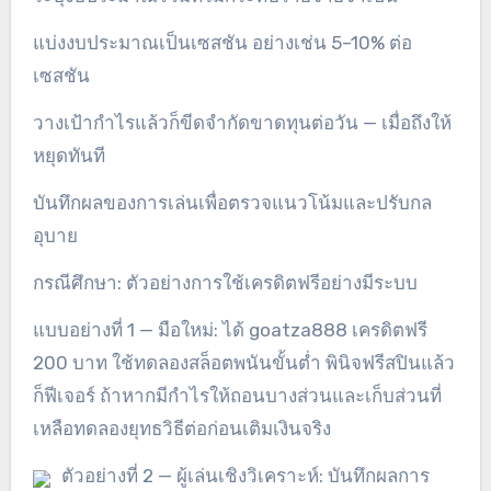
แบ่งงบประมาณเป็นเซสชัน อย่างเช่น 5–10% ต่อ
เซสชัน
วางเป้ากำไรแล้วก็ขีดจำกัดขาดทุนต่อวัน — เมื่อถึงให้
หยุดทันที
บันทึกผลของการเล่นเพื่อตรวจแนวโน้มและปรับกล
อุบาย
กรณีศึกษา: ตัวอย่างการใช้เครดิตฟรีอย่างมีระบบ
แบบอย่างที่ 1 — มือใหม่: ได้ goatza888 เครดิตฟรี
200 บาท ใช้ทดลองสล็อตพนันขั้นต่ำ พินิจฟรีสปินแล้ว
ก็ฟีเจอร์ ถ้าหากมีกำไรให้ถอนบางส่วนและเก็บส่วนที่
เหลือทดลองยุทธวิธีต่อก่อนเติมเงินจริง
ตัวอย่างที่ 2 — ผู้เล่นเชิงวิเคราะห์: บันทึกผลการ