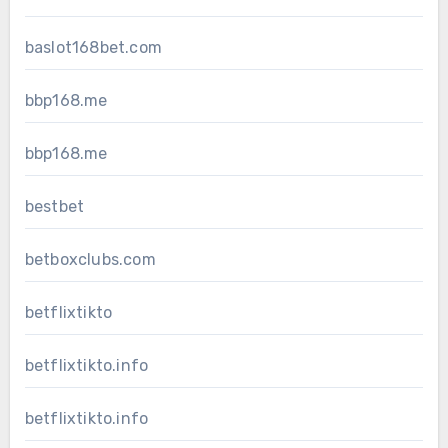
baslot168bet.com
bbp168.me
bbp168.me
bestbet
betboxclubs.com
betflixtikto
betflixtikto.info
betflixtikto.info