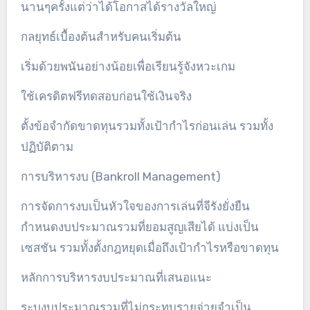
นานๆครั้งแต่ว่าได้โอกาสได้รางวัลใหญ่
กลยุทธ์เบื้องต้นสำหรับคนเริ่มต้น
เริ่มด้วยพนันอย่างน้อยเพื่อเรียนรู้จังหวะเกม
ใช้เครดิตฟรีทดสอบก่อนใช้เงินจริง
ตั้งข้อจำกัดขาดทุนรวมทั้งเป้ากำไรก่อนเล่น รวมทั้ง
ปฏิบัติตาม
การบริหารงบ (Bankroll Management)
การจัดการงบเป็นหัวใจของการเล่นที่จีรังยั่งยืน
กำหนดงบประมาณรวมที่ยอมสูญเสียได้ แบ่งเป็น
เซสชัน รวมทั้งตั้งกฎหยุดเมื่อถึงเป้ากำไรหรือขาดทุน
หลักการบริหารงบประมาณที่เสนอแนะ
ระบุงบประมาณรวมที่ไม่กระทบรายจ่ายจำเป็น