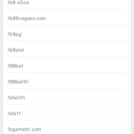
168 สล็อต
1688vegasx.com
168pg
168slot
188bet
188betth
1xbetth
1xbit1
1xgameth.com