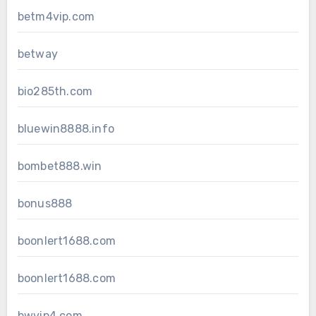
betm4vip.com
betway
bio285th.com
bluewin8888.info
bombet888.win
bonus888
boonlert1688.com
boonlert1688.com
bwvip4.com