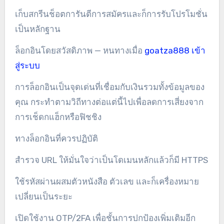
เก็บสกรีนช็อตการันตีการสมัครและก็การรับโปรโมชั่น
เป็นหลักฐาน
ล็อกอินโดยสวัสดิภาพ — หนทางเมื่อ
goatza888 เข้า
สู่ระบบ
การล็อกอินเป็นจุดเด่นที่เชื่อมกับเงินรวมทั้งข้อมูลของ
คุณ กระทำตามวิถีทางต่อแต่นี้ไปเพื่อลดการเสี่ยงจาก
การเช็ดกแฮ็กหรือฟิชชิง
ทางล็อกอินที่ควรปฏิบัติ
สำรวจ URL ให้มั่นใจว่าเป็นโดเมนหลักแล้วก็มี HTTPS
ใช้รหัสผ่านผสมตัวหนังสือ ตัวเลข และก็เครื่องหมาย
เปลี่ยนเป็นระยะ
เปิดใช้งาน OTP/2FA เพื่อชั้นการปกป้องเพิ่มเติมอีก