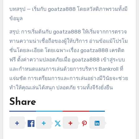
บทสรุป — เริ่มกับ goatza888 โดยสวัสดิภาพรวมทั้งมี
ข้อมูล
สรุป: การเริ่มต้นกับ goatza888 ให้เริ่มจากการตรวจ
ทานความน่าเชื่อถือของผู้ให้บริการ อ่านข้อแม้โปรโม
ชั่นโดยละเอียด โดยเฉพาะเรื่อง goatza888 เครดิต
ฟรี ตั้งค่าความปลอดภัยเมื่อ goatza888 เข้าสู่ระบบ
และกำหนดแผนการเล่นด้วยการบริหาร Bankroll ที่
แจ่มชัด การเตรียมการและการเล่นอย่างมีวินัยจะช่วย
ทำให้คุณเล่นได้สนุก ปลอดภัย รวมทั้งจีรังยั่งยืน
Share