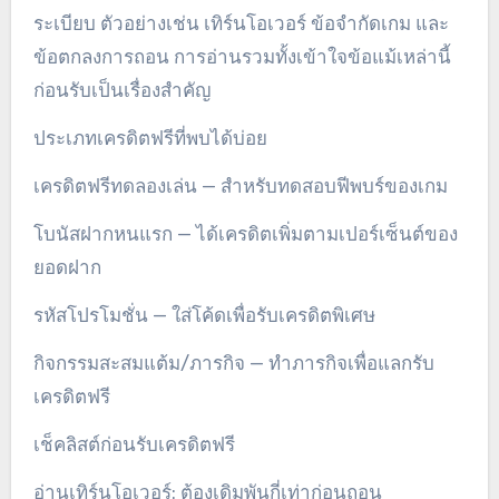
ระเบียบ ตัวอย่างเช่น เทิร์นโอเวอร์ ข้อจำกัดเกม และ
ข้อตกลงการถอน การอ่านรวมทั้งเข้าใจข้อแม้เหล่านี้
ก่อนรับเป็นเรื่องสำคัญ
ประเภทเครดิตฟรีที่พบได้บ่อย
เครดิตฟรีทดลองเล่น — สำหรับทดสอบฟีพบร์ของเกม
โบนัสฝากหนแรก — ได้เครดิตเพิ่มตามเปอร์เซ็นต์ของ
ยอดฝาก
รหัสโปรโมชั่น — ใส่โค้ดเพื่อรับเครดิตพิเศษ
กิจกรรมสะสมแต้ม/ภารกิจ — ทำภารกิจเพื่อแลกรับ
เครดิตฟรี
เช็คลิสต์ก่อนรับเครดิตฟรี
อ่านเทิร์นโอเวอร์: ต้องเดิมพันกี่เท่าก่อนถอน