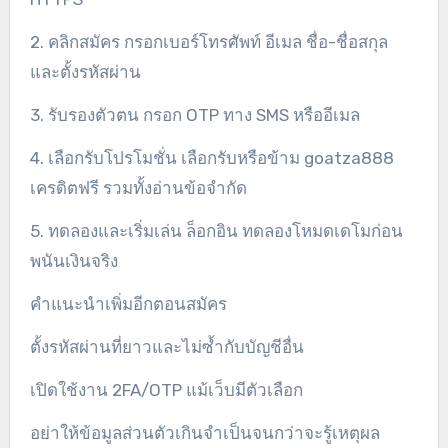
2. คลิกสมัคร กรอกเบอร์โทรศัพท์ อีเมล ชื่อ-ชื่อสกุล
และตั้งรหัสผ่าน
3. รับรองตัวตน กรอก OTP ทาง SMS หรืออีเมล
4. เลือกรับโปรโมชั่น เลือกรับหรือข้าม goatza888
เครดิตฟรี รวมทั้งอ่านข้อจำกัด
5. ทดลองและเริ่มเล่น ล็อกอิน ทดลองโหมดเดโมก่อน
พนันเงินจริง
คำแนะนำเพิ่มอีกตอนสมัคร
ตั้งรหัสผ่านที่ยาวและไม่ซ้ำกับบัญชีอื่น
เปิดใช้งาน 2FA/OTP แม้เว็บมีตัวเลือก
อย่าให้ข้อมูลส่วนตัวเกินจำเป็นจนกว่าจะรู้เหตุผล