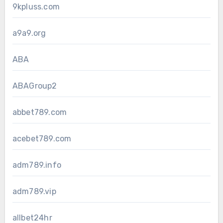
9kpluss.com
a9a9.org
ABA
ABAGroup2
abbet789.com
acebet789.com
adm789.info
adm789.vip
allbet24hr