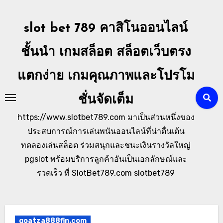
Skip
to
slot bet 789 คาสิโนออนไลน์
content
ชั้นนำ เกมสล็อต สล็อตเว็บตรง
แตกง่าย เกมคุณภาพและโปรโม
ชั่นจัดเต็ม
https://www.slotbet789.com มาเป็นส่วนหนึ่งของ
ประสบการณ์การเล่นพนันออนไลน์ที่น่าตื่นเต้น
ทดลองเล่นสล็อต ร่วมสนุกและชนะเงินรางวัลใหญ่
pgslot พร้อมบริการลูกค้าอันเป็นเอกลักษณ์และ
รวดเร็ว ที่ SlotBet789.com slotbet789
goatza888fin.com