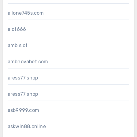
allone745s.com
alot666
amb slot
ambnovabet.com
aress77.shop
aress77.shop
asb9999.com
askwin88.online