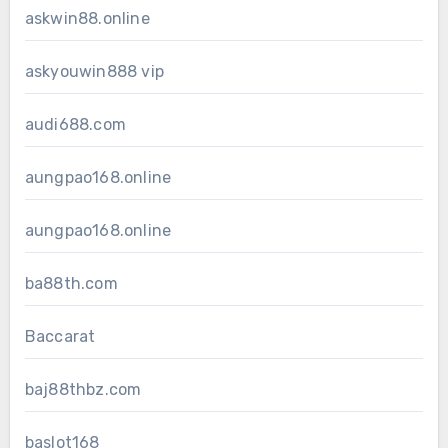
askwin88.online
askyouwin888 vip
audi688.com
aungpao168.online
aungpao168.online
ba88th.com
Baccarat
baj88thbz.com
baslot168