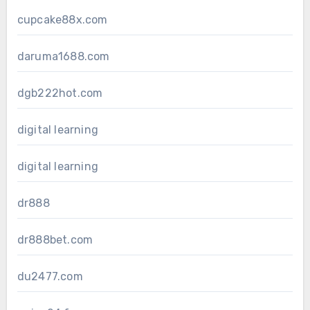
cupcake88x.com
daruma1688.com
dgb222hot.com
digital learning
digital learning
dr888
dr888bet.com
du2477.com