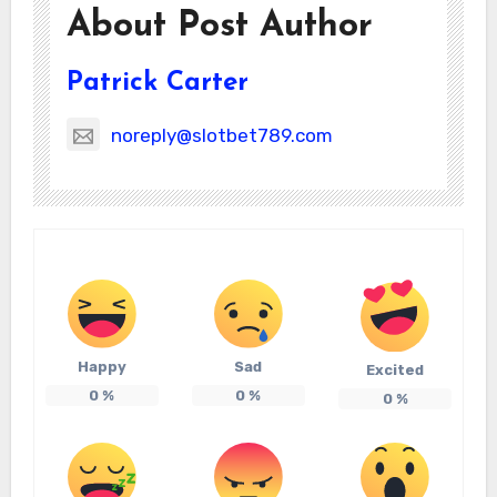
About Post Author
Patrick Carter
noreply@slotbet789.com
Happy
Sad
Excited
0
%
0
%
0
%