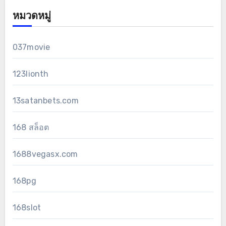
หมวดหมู่
037movie
123lionth
13satanbets.com
168 สล็อต
1688vegasx.com
168pg
168slot