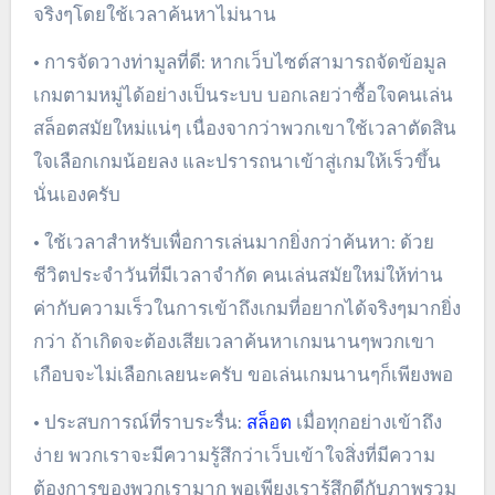
จริงๆโดยใช้เวลาค้นหาไม่นาน
• การจัดวางท่ามูลที่ดี: หากเว็บไซต์สามารถจัดข้อมูล
เกมตามหมู่ได้อย่างเป็นระบบ บอกเลยว่าซื้อใจคนเล่น
สล็อตสมัยใหม่แน่ๆ เนื่องจากว่าพวกเขาใช้เวลาตัดสิน
ใจเลือกเกมน้อยลง และปรารถนาเข้าสู่เกมให้เร็วขึ้น
นั่นเองครับ
• ใช้เวลาสำหรับเพื่อการเล่นมากยิ่งกว่าค้นหา: ด้วย
ชีวิตประจำวันที่มีเวลาจำกัด คนเล่นสมัยใหม่ให้ท่าน
ค่ากับความเร็วในการเข้าถึงเกมที่อยากได้จริงๆมากยิ่ง
กว่า ถ้าเกิดจะต้องเสียเวลาค้นหาเกมนานๆพวกเขา
เกือบจะไม่เลือกเลยนะครับ ขอเล่นเกมนานๆก็เพียงพอ
• ประสบการณ์ที่ราบระรื่น:
สล็อต
เมื่อทุกอย่างเข้าถึง
ง่าย พวกเราจะมีความรู้สึกว่าเว็บเข้าใจสิ่งที่มีความ
ต้องการของพวกเรามาก พอเพียงเรารู้สึกดีกับภาพรวม