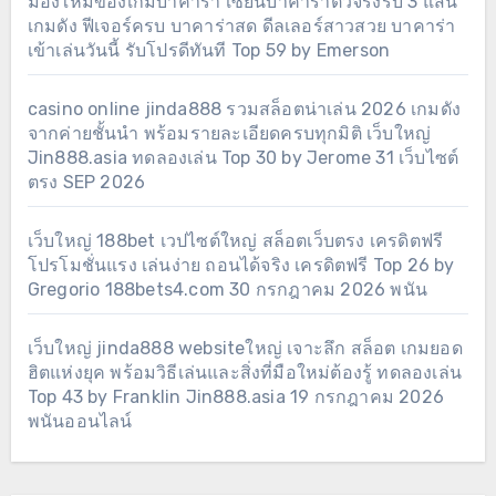
มองใหม่ของเกมบาคาร่า เซียนบาคาร่าตัวจริงรับ 3 แสน
เกมดัง ฟีเจอร์ครบ บาคาร่าสด ดีลเลอร์สาวสวย บาคาร่า
เข้าเล่นวันนี้ รับโปรดีทันที Top 59 by Emerson
casino online jinda888 รวมสล็อตน่าเล่น 2026 เกมดัง
จากค่ายชั้นนำ พร้อมรายละเอียดครบทุกมิติ เว็บใหญ่
Jin888.asia ทดลองเล่น Top 30 by Jerome 31 เว็บไซต์
ตรง SEP 2026
เว็บใหญ่ 188bet เวปไซต์ใหญ่ สล็อตเว็บตรง เครดิตฟรี
โปรโมชั่นแรง เล่นง่าย ถอนได้จริง เครดิตฟรี Top 26 by
Gregorio 188bets4.com 30 กรกฎาคม 2026 พนัน
เว็บใหญ่ jinda888 websiteใหญ่ เจาะลึก สล็อต เกมยอด
ฮิตแห่งยุค พร้อมวิธีเล่นและสิ่งที่มือใหม่ต้องรู้ ทดลองเล่น
Top 43 by Franklin Jin888.asia 19 กรกฎาคม 2026
พนันออนไลน์