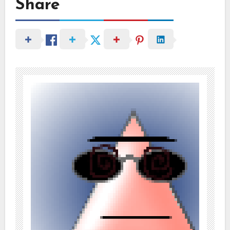
Share