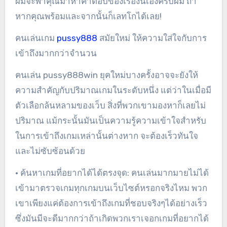
ผมจะพาคุณมาหาคำตอบของเรื่องนี้เองครับผม ถ้า
หากคุณพร้อมและจากนั้นก็เลทโกได้เลย!
คนเล่นเกม
pussy888
สมัยใหม่ ให้ความใส่ใจกับการ
เข้าถึงมากกว่าจำนวน
คนเล่น pussy888win ยุคใหม่บางครั้งอาจจะยังให้
ความสำคัญกับปริมาณเกมในระดับหนึ่ง แต่ว่าในเมื่อมี
ตัวเลือกล้นหลามของเว็บ สิ่งที่พวกเขามองหาก็เลยไม่
ปริมาณ แม้กระนั้นมันเป็นความรู้ความเข้าใจสำหรับ
ในการเข้าถึงเกมเหล่านั้นต่างหาก จะต้องเร็วทันใจ
และไม่ซับซ้อนด้วย
• ค้นหาเกมที่อยากได้ได้ตรงจุด: คนเล่นมากมายไม่ได้
เข้ามาตรวจเกมทุกเกมบนเว็บไซต์หรอกจริงไหม พวก
เขาเพียงแค่ต้องการเข้าถึงเกมที่ชอบจริงๆได้อย่างเร็ว
ซึ่งมันมีจะดีมากกว่าถ้าเกิดพวกเราเจอกเกมที่อยากได้