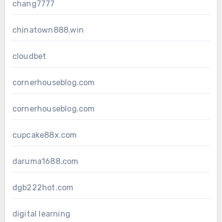
chang7777
chinatown888.win
cloudbet
cornerhouseblog.com
cornerhouseblog.com
cupcake88x.com
daruma1688.com
dgb222hot.com
digital learning