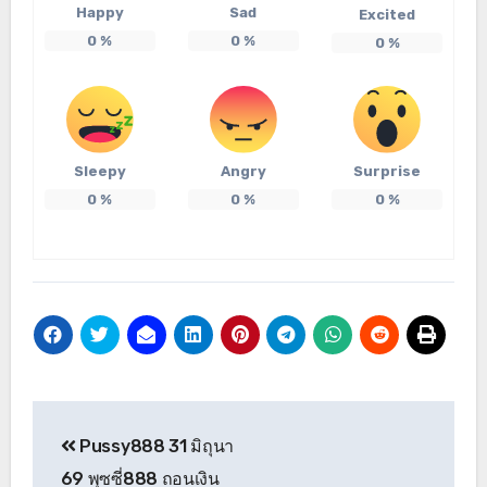
Happy
Sad
Excited
0
%
0
%
0
%
Sleepy
Angry
Surprise
0
%
0
%
0
%
แนะแนว
Pussy888 31 มิถุนา
เรื่อง
69 พุซซี่888 ถอนเงิน