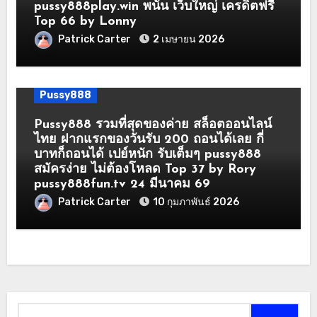
pussy888play.win พนัน เว็บใหญ่ เครดิตฟรี
Top 66 by Lonny
Patrick Carter
2 เมษายน 2026
Pussy888
Pussy888 รวมที่สุดของค่าย สล็อตออนไลน์
ไทย ฝากแรกของวันรับ 200 ถอนได้เลย กี่
บาทก็ถอนได้ เปย์หนัก รับเต็มๆ pussy888
สมัครง่าย ไม่ต้องโหลด Top 37 by Rory
pussy888fun.tv 24 มีนาคม 69
Patrick Carter
10 กุมภาพันธ์ 2026
ค้นหา