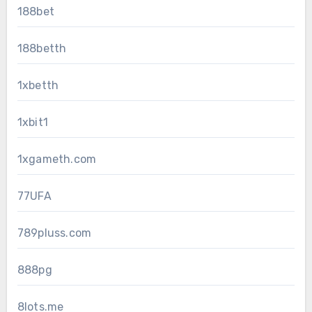
188bet
188betth
1xbetth
1xbit1
1xgameth.com
77UFA
789pluss.com
888pg
8lots.me