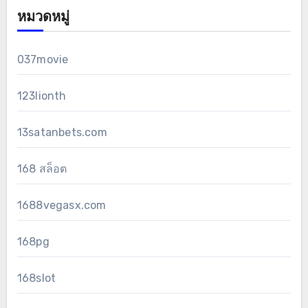
หมวดหมู่
037movie
123lionth
13satanbets.com
168 สล็อต
1688vegasx.com
168pg
168slot