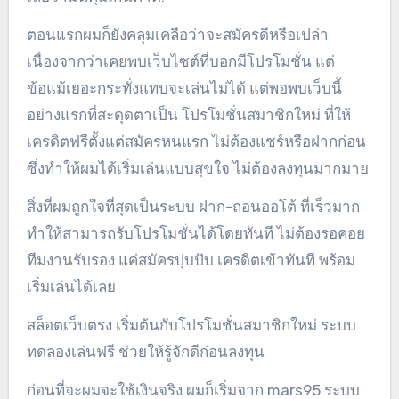
ตอนแรกผมก็ยังคลุมเคลือว่าจะสมัครดีหรือเปล่า
เนื่องจากว่าเคยพบเว็บไซต์ที่บอกมีโปรโมชั่น แต่
ข้อแม้เยอะกระทั่งแทบจะเล่นไม่ได้ แต่พอพบเว็บนี้
อย่างแรกที่สะดุดตาเป็น โปรโมชั่นสมาชิกใหม่ ที่ให้
เครดิตฟรีตั้งแต่สมัครหนแรก ไม่ต้องแชร์หรือฝากก่อน
ซึ่งทำให้ผมได้เริ่มเล่นแบบสุขใจ ไม่ต้องลงทุนมากมาย
สิ่งที่ผมถูกใจที่สุดเป็นระบบ ฝาก-ถอนออโต้ ที่เร็วมาก
ทำให้สามารถรับโปรโมชั่นได้โดยทันที ไม่ต้องรอคอย
ทีมงานรับรอง แค่สมัครปุบปับ เครดิตเข้าทันที พร้อม
เริ่มเล่นได้เลย
สล็อตเว็บตรง เริ่มต้นกับโปรโมชั่นสมาชิกใหม่ ระบบ
ทดลองเล่นฟรี ช่วยให้รู้จักดีก่อนลงทุน
ก่อนที่จะผมจะใช้เงินจริง ผมก็เริ่มจาก mars95 ระบบ