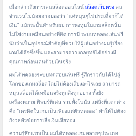
เมื่อกล่าวถึงการเล่นสล็อตออนไลน์
สล็อตเว็บตรง
คน
จำนวนไม่น้อยอาจมองว่า “แค่หมุนๆไปประเดี๋ยวก็ได้
เงิน” แม้กระนั้นสำหรับผม การลงทุนในเกมสล็อตนั้น
ไม่ใช่ง่ายเหมือนอย่างที่คิด การมี ระบบทดลองเล่นฟรี
นับว่าเป็นอุปกรณ์สำคัญที่ช่วยให้ผู้เล่นอย่างผมรู้เรื่อง
เกมได้ลึกซึ้งขึ้น และสามารถวางกลยุทธ์ได้อย่างมี
คุณภาพก่อนเล่นด้วยเงินจริง
ผมได้ทดลองระบบทดสอบเล่นฟรี รู้สึกราวกับได้ไปสู่
โลกของเกมสล็อตโดยไม่ต้องเสี่ยงอะไรเลย สามารถ
หมุนสล็อตได้เหมือนจริงทุกสิ่งทุกอย่าง ทั้งยัง
เครื่องหมาย ฟีพบร์พิเศษ รวมทั้งโบนัส แต่สิ่งที่แตกต่าง
คือ “เครดิตในเกมเป็นเพียงแต่ตัวทดลอง” ทำให้ไม่ต้อง
กังวลหัวข้อการเสียเงินเสียทอง
ความรู้สึกแรกเป็น ผมได้ทดลองเกมหลายๆประเภท