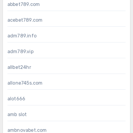
abbet789.com
acebet789.com
adm789.info
adm789.vip
allbet24hr
allone745s.com
alot666
amb slot
ambnovabet.com