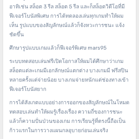
อาทิเช่น สล็อต 3 รีล สล็อต 5 รีล และก็สล็อตวิดีโอที่มี
ฟีเจอร์โบนัสพิเศษ การได้ทดลองเล่นทุกเกมทำให้ผม
เห็น รูปแบบของสัญลักษณ์แล้วก็จังหวะการชนะ แจ้ง
ชัดขึ้น
ศึกษารูปแบบเกมแล้วก็ฟีเจอร์พิเศษ mars95
ระบบทดสอบเล่นฟรีเปิดโอกาสให้ผมได้ศึกษาว่าเกม
สล็อตแต่ละเกมมีเอกลักษณ์แตกต่าง บางเกมมี ฟรีสปิน
หลายครั้งแต่จ่ายน้อย บางเกมจ่ายหนักแต่ช่องทางเข้า
ฟีเจอร์โบนัสยาก
การได้สังเกตแบบอย่างการออกของสัญลักษณ์ในโหมด
ทดสอบเล่นทำให้ผมรู้เรื่องเรื่อง ความถี่ของการชนะ
แล้วก็ความปั่นป่วนของเกม การเรียนรู้ที่ตรงนี้ถือเป็น
ก้าวแรกในการวางแผนกลอุบายก่อนเล่นจริง