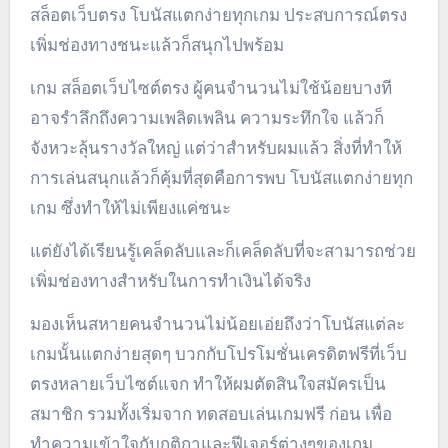
สล็อตเว็บตรง โบนัสแตกง่ายทุกเกม ประสบการณ์ตรง
เพิ่มช่องทางชนะแล้วก็สนุกไปพร้อม
เกม สล็อตเว็บไซต์ตรง ผู้คนจำนวนไม่ใช้น้อยบางที
อาจรำลึกถึงความเพลิดเพลิน ความระทึกใจ แล้วก็
จังหวะลุ้นรางวัลใหญ่ แต่ว่าสำหรับผมแล้ว สิ่งที่ทำให้
การเล่นสนุกแล้วก็คุ้มที่สุดคือการพบ โบนัสแตกง่ายทุก
เกม ซึ่งทำให้ไม่เพียงแค่ชนะ
แต่ยังได้เรียนรู้เคล็ดลับและก็เคล็ดลับที่จะสามารถช่วย
เพิ่มช่องทางสำหรับในการทำเงินได้จริง
มองเห็นสหายคนจำนวนไม่น้อยเอ่ยถึงว่าโบนัสแต่ละ
เกมนั้นแตกง่ายสุดๆ บวกกับโปรโมชั่นเครดิตฟรีที่เว็บ
ตรงหลายเว็บไซต์แจก ทำให้ผมตัดสินใจสมัครเป็น
สมาชิก รวมทั้งเริ่มจาก ทดสอบเล่นเกมฟรี ก่อน เพื่อ
ทำความเข้าใจกับกติกาและฟีเจอร์ต่างๆของเกม