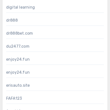
digital learning
dr888
dr888bet.com
du2477.com
enjoy24.fun
enjoy24.fun
erisauto.site
FAFA123