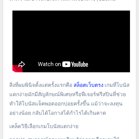
สิ่งที่ผมพินิจตั้งแต่ครั้งแรกคือ
สล็อตเว็บตรง
เกมที่โบนัส
แตกง่ายมักมีสัญลักษณ์พิเศษหรือฟีเจอร์ฟรีสปินที่ช่วย
ทำให้โบนัสแจ็คพอตออกบ่อยครั้งขึ้น แม้ว่าจะลงทุน
อย่างน้อย กลับได้โอกาสได้กำไรได้เกินคาด
เคล็ดวิธีเลือกเกมโบนัสแตกง่าย