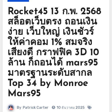
Rocket45 13 ก.พ. 2568
สล็อตเว็บตรง ถอนเงิน
ง่าย เว็บใหญ่ เงินชัวร์
ให้ค่าคอม 1% สมจริง
เสียงดี กราฟฟิค 3D 10
ล้าน ก็ถอนได้ mars95
มาตรฐานระดับสากล
Top 34 by Monroe
Mars95
By
Patrick Carter
10 ธันวาคม 2025