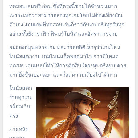
ทดสอบเล่นฟรี ก่อน ซึ่งที่ตรงนี้ช่วยได้จำนวนมาก
เพราะเหตุว่าสามารถลองทุกเกมโดยไม่ต้องเสี่ยงเงิน
ตัวเอง แถมเกมที่ทดสอบเล่นก็ราวกับเกมจริงทุกสิ่งทุก
อย่าง ทั้งยังกราฟิก ฟีพบร์โบนัส และอัตราการจ่าย
ผมลองหมุนหลายเกม และก็จดสถิติเล็กๆว่าเกมไหน
โบนัสแตกง่าย เกมไหนแจ็คพอตมาไว การมีโหมด
ทดสอบเล่นแบบงี้ทำให้การตัดสินใจลงทุนจริงง่ายดาย
มากยิ่งขึ้นเยอะแยะ และก็ลดความเสี่ยงไปได้มาก
โบนัสแตก
ง่ายทุกเกม
สล็อตเว็บ
ตรง
ภายหลัง