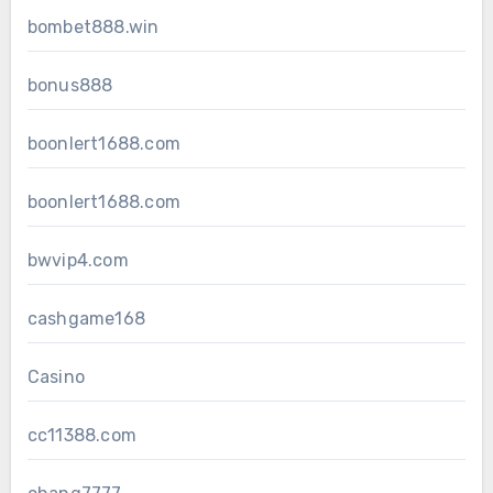
bombet888.win
bonus888
boonlert1688.com
boonlert1688.com
bwvip4.com
cashgame168
Casino
cc11388.com