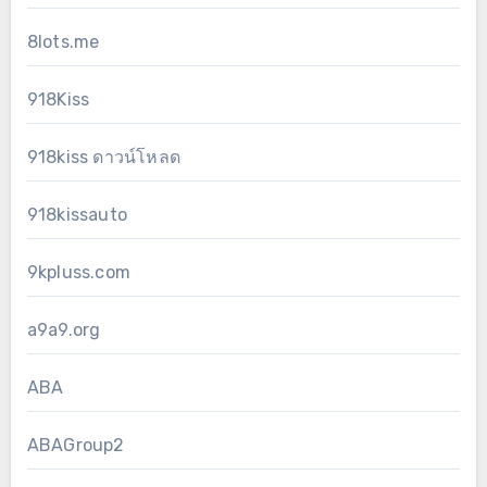
8lots.me
918Kiss
918kiss ดาวน์โหลด
918kissauto
9kpluss.com
a9a9.org
ABA
ABAGroup2