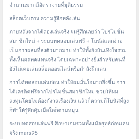
จำนวนมากมีอัตราจ่ายที่ยุติธรรม
สล็อตเว็บตรง ความรู้สึกหลังเล่น
ภายหลังจากได้ลองเล่นจริง ผมรู้สึกเลยว่า โปรโมชั่น
สมาชิกใหม่ + ระบบทดสอบเล่นฟรี + โบนัสแตกง่าย
เป็นการผสมที่ลงตัวมากมาย ทำให้ทั้งยังบันเทิงใจรวม
ทั้งเห็นผลทดแทนจริง โดยเฉพาะอย่างยิ่งสำหรับคนที่
ยังไม่เคยเล่นสล็อตออนไลน์หรือกำลังฝึกเล่น
การได้ทดสอบเล่นก่อน ทำให้ผมมั่นใจมากยิ่งขึ้น การ
ได้เครดิตฟรีจากโปรโมชั่นสมาชิกใหม่ ช่วยให้ผม
ลงทุนโดยไม่ต้องกังวลเรื่องเงิน แล้วก็ความถี่โบนัสที่สูง
ก็ทำให้รู้สึกคุ้มเมื่อใดก็ตามหมุน
ระบบทดสอบเล่นฟรี ศึกษาเกมรวมทั้งแม้ลยุทธ์ก่อนเล่น
จริง mars95