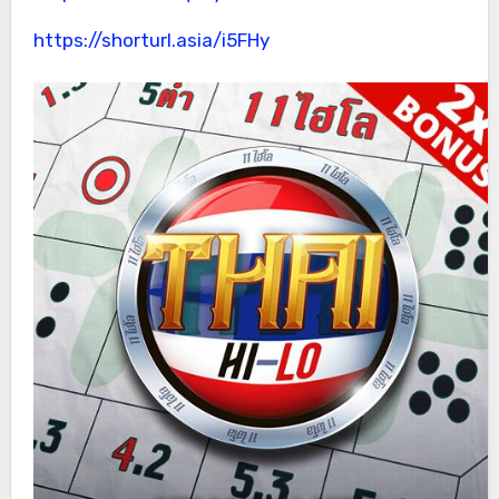
https://shorturl.asia/i5FHy