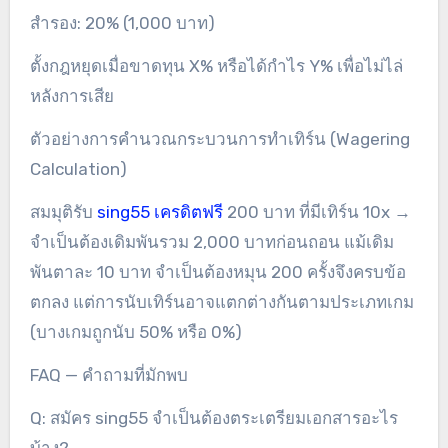
สำรอง: 20% (1,000 บาท)
ตั้งกฎหยุดเมื่อขาดทุน X% หรือได้กำไร Y% เพื่อไม่ไล่
หลังการเสีย
ตัวอย่างการคำนวณกระบวนการทำเทิร์น (Wagering
Calculation)
สมมุติรับ
sing55 เครดิตฟรี
200 บาท ที่มีเทิร์น 10x →
จำเป็นต้องเดิมพันรวม 2,000 บาทก่อนถอน แม้เดิม
พันตาละ 10 บาท จำเป็นต้องหมุน 200 ครั้งจึงครบข้อ
ตกลง แต่การนับเทิร์นอาจแตกต่างกันตามประเภทเกม
(บางเกมถูกนับ 50% หรือ 0%)
FAQ — คำถามที่มักพบ
Q: สมัคร sing55 จำเป็นต้องตระเตรียมเอกสารอะไร
บ้าง?