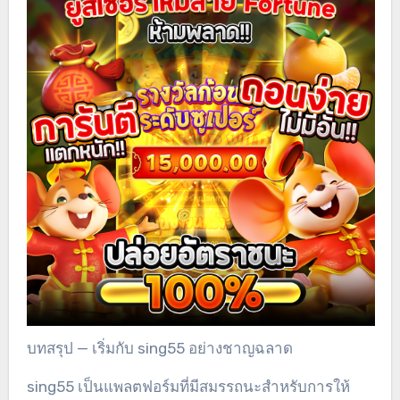
บทสรุป — เริ่มกับ sing55 อย่างชาญฉลาด
sing55 เป็นแพลตฟอร์มที่มีสมรรถนะสำหรับการให้