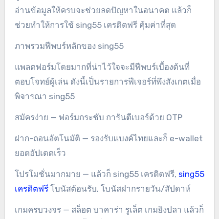
อ่านข้อมูลให้ครบจะช่วยลดปัญหาในอนาคต แล้วก็
ช่วยทำให้การใช้ sing55 เครดิตฟรี คุ้มค่าที่สุด
ภาพรวมฟีพบร์หลักของ sing55
แพลตฟอร์มโดยมากที่น่าไว้ใจจะมีฟีพบร์เบื้องต้นที่
ตอบโจทย์ผู้เล่น ดังนี้เป็นรายการฟีเจอร์ที่พึงสังเกตเมื่อ
พิจารณา sing55
สมัครง่าย — ฟอร์มกระชับ การันตีเบอร์ด้วย OTP
ฝาก-ถอนอัตโนมัติ — รองรับแบงค์ไทยและก็ e-wallet
ยอดอัปเดตเร็ว
โปรโมชั่นมากมาย — แล้วก็ sing55 เครดิตฟรี,
sing55
เครดิตฟรี
โบนัสต้อนรับ, โบนัสฝากรายวัน/สัปดาห์
เกมครบวงจร — สล็อต บาคาร่า รูเล็ต เกมยิงปลา แล้วก็