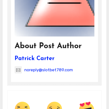
About Post Author
Patrick Carter
noreply@slotbet789.com