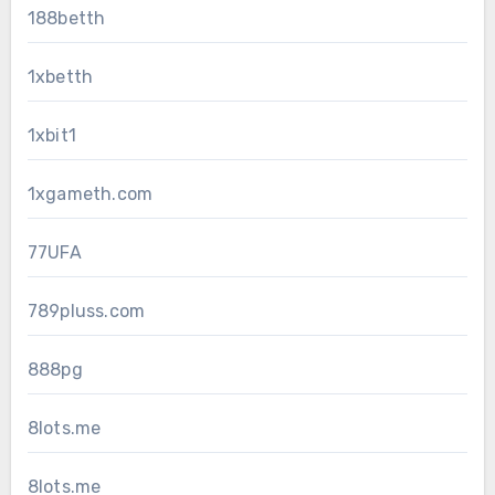
188betth
1xbetth
1xbit1
1xgameth.com
77UFA
789pluss.com
888pg
8lots.me
8lots.me