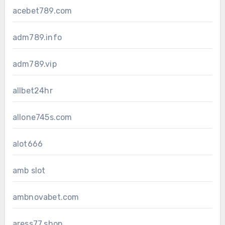
acebet789.com
adm789.info
adm789.vip
allbet24hr
allone745s.com
alot666
amb slot
ambnovabet.com
aress77.shop