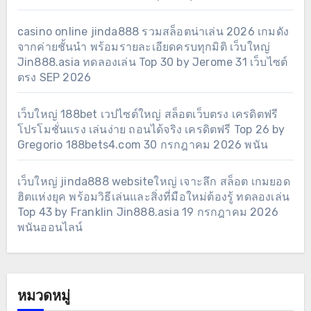
casino online jinda888 รวมสล็อตน่าเล่น 2026 เกมดัง
จากค่ายชั้นนำ พร้อมรายละเอียดครบทุกมิติ เว็บใหญ่
Jin888.asia ทดลองเล่น Top 30 by Jerome 31 เว็บไซต์
ตรง SEP 2026
เว็บใหญ่ 188bet เวปไซต์ใหญ่ สล็อตเว็บตรง เครดิตฟรี
โปรโมชั่นแรง เล่นง่าย ถอนได้จริง เครดิตฟรี Top 26 by
Gregorio 188bets4.com 30 กรกฎาคม 2026 พนัน
เว็บใหญ่ jinda888 websiteใหญ่ เจาะลึก สล็อต เกมยอด
ฮิตแห่งยุค พร้อมวิธีเล่นและสิ่งที่มือใหม่ต้องรู้ ทดลองเล่น
Top 43 by Franklin Jin888.asia 19 กรกฎาคม 2026
พนันออนไลน์
หมวดหมู่