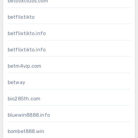
betboxclubs.com
betflixtikto
betflixtikto.info
betflixtikto.info
betm4vip.com
betway
bio285th.com
bluewin8888.info
bombet888.win