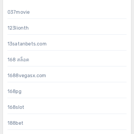
037movie
123lionth
13satanbets.com
168 สล็อต
1688vegasx.com
168pg
168slot
188bet