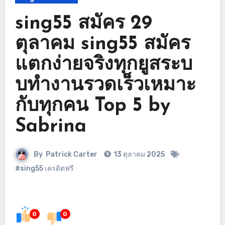
sing55 สมัคร 29
ตุลาคม sing55 สมัคร
แตกง่ายจริงทุกยูสระบ
บทำงานรวดเร็วเหมาะ
กับทุกคน Top 5 by
Sabrina
By
Patrick Carter
13 ตุลาคม 2025
#sing55 เครดิตฟรี
0
0