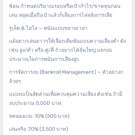
ซ้อน กำหนดปริมาณรอบหรือเป้ากำไร/ขาดทุนก่อน
เล่น หยุดเมื่อถึงเป้าแล้วก็เลี่ยงการไล่หลังการเสีย
รูเล็ต & ไฮโล — พนันแบบขยายเวลา
แม้อยากเล่นยาวๆให้เลือกเดิมพันแบบความเสี่ยงต่ำ ดัง
เช่น สูง/ต่ำ หรือ คู่/คี่ ถ้าอยากได้ลุ้นใหญ่ แยกงบ
ประมาณในการพนันการเสี่ยงสูง
การจัดการงบ (Bankroll Management) — ตัวอย่างก
ล้วยๆ
แบ่งงบเป็นสัดส่วนเพื่อควบคุมความเสี่ยง ดังเช่น ถ้ามี
งบประมาณ 5,000 บาท:
ทดลองเกม: 10% (500 บาท)
เล่นจริง: 70% (3,500 บาท)