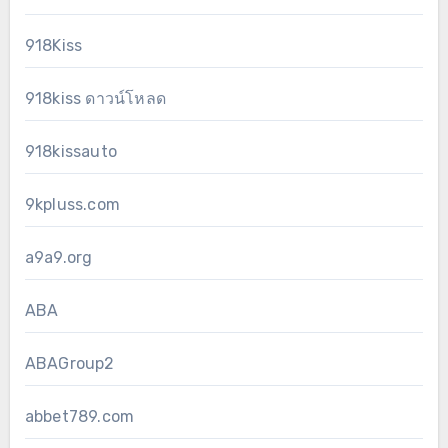
918Kiss
918kiss ดาวน์โหลด
918kissauto
9kpluss.com
a9a9.org
ABA
ABAGroup2
abbet789.com