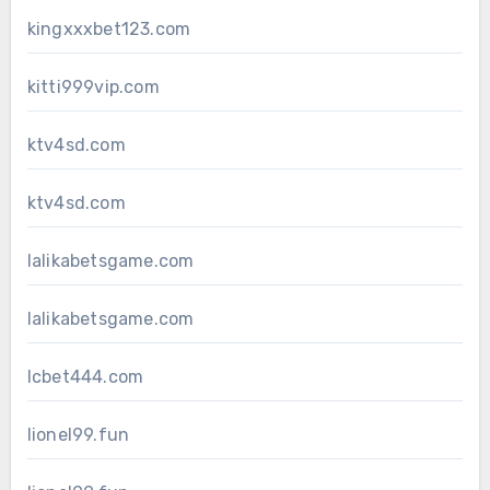
kingxxxbet123.com
kitti999vip.com
ktv4sd.com
ktv4sd.com
lalikabetsgame.com
lalikabetsgame.com
lcbet444.com
lionel99.fun