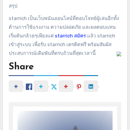
สรุป
starrich เป็นเว็บพนันออนไลน์ที่ตอบโจทย์ผู้เล่นอีกทั้ง
ด้านการใช้แรงงาน ความปลอดภัย และผลตอบแทน
เริ่มต้นกล้วยๆเพียงแค่
starrich สมัคร
แล้ว starrich
เข้าสู่ระบบ เพื่อรับ starrich เครดิตฟรี พร้อมสัมผัส
ประสบการณ์เดิมพันที่ครบถ้วนที่สุดเวลานี้
Share