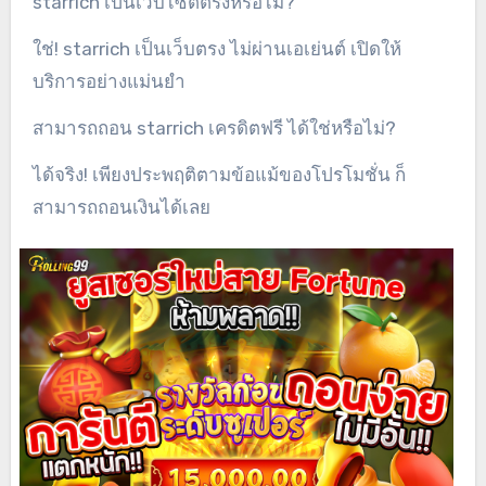
starrich เป็นเว็บไซต์ตรงหรือไม่?
ใช่! starrich เป็นเว็บตรง ไม่ผ่านเอเย่นต์ เปิดให้
บริการอย่างแม่นยำ
สามารถถอน starrich เครดิตฟรี ได้ใช่หรือไม่?
ได้จริง! เพียงประพฤติตามข้อแม้ของโปรโมชั่น ก็
สามารถถอนเงินได้เลย