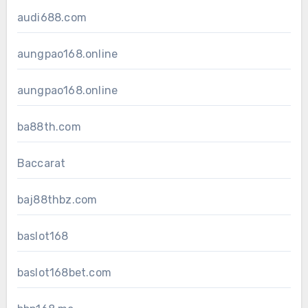
audi688.com
aungpao168.online
aungpao168.online
ba88th.com
Baccarat
baj88thbz.com
baslot168
baslot168bet.com