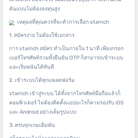
ต้นแบบไม่ต้องลงทุนสูง
เหตุผลที่คุณควรที่จะทำการเลือก starrich
1. สมัครง่าย ไม่ต้องใช้เอกสาร
การ starrich สมัคร ทำเป็นภายใน 1 นาที เพียงกรอก
เบอร์โทรศัพท์รวมทั้งยืนยัน OTP ก็สามารถเข้าระบบ
และเริ่มพนันได้ทันที
2. เข้าระบบได้ทุกแพลตฟอร์ม
starrich เข้าสู่ระบบ ได้ทั้งจากโทรศัพท์มือถือแล้วก็
คอมพิวเตอร์ ไม่ต้องติดตั้งแอปอะไรก็ตามรองรับ iOS
และ Android อย่างเต็มรูปแบบ
3. ครบทุกเกมเดิมพัน