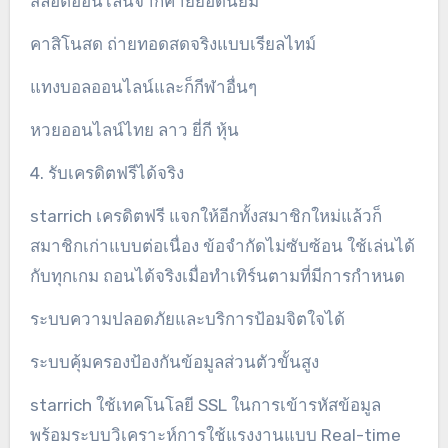
สล็อตออนไลน์จากค่ายยอดนิยม
คาสิโนสด ถ่ายทอดสดจริงแบบเรียลไทม์
แทงบอลออนไลน์และก็กีฬาอื่นๆ
หวยออนไลน์ไทย ลาว ยี่กี หุ้น
4. รับเครดิตฟรีได้จริง
starrich เครดิตฟรี แจกให้อีกทั้งสมาชิกใหม่แล้วก็
สมาชิกเก่าแบบต่อเนื่อง ข้อจำกัดไม่ซับซ้อน ใช้เล่นได้
กับทุกเกม ถอนได้จริงเมื่อทำเทิร์นตามที่มีการกำหนด
ระบบความปลอดภัยและบริการป้อมจิตใจได้
ระบบคุ้มครองป้องกันข้อมูลส่วนตัวขั้นสูง
starrich ใช้เทคโนโลยี SSL ในการเข้ารหัสข้อมูล
พร้อมระบบวิเคราะห์การใช้แรงงานแบบ Real-time