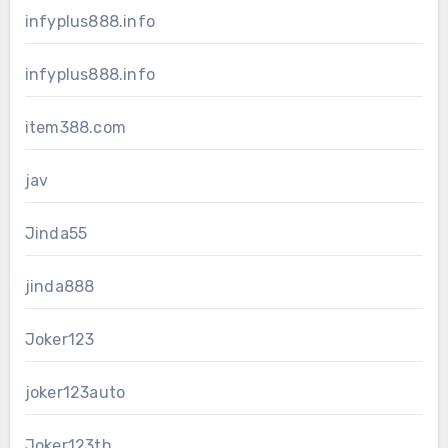
infyplus888.info
infyplus888.info
item388.com
jav
Jinda55
jinda888
Joker123
joker123auto
Joker123th