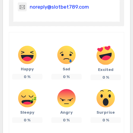
noreply@slotbet789.com
Happy
Sad
Excited
0
%
0
%
0
%
Sleepy
Angry
Surprise
0
%
0
%
0
%