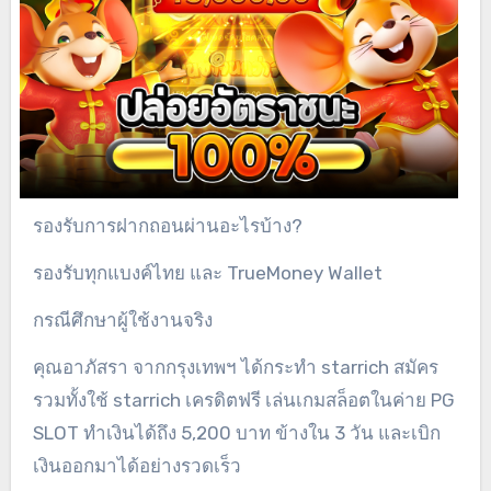
รองรับการฝากถอนผ่านอะไรบ้าง?
รองรับทุกแบงค์ไทย และ TrueMoney Wallet
กรณีศึกษาผู้ใช้งานจริง
คุณอาภัสรา จากกรุงเทพฯ ได้กระทำ starrich สมัคร
รวมทั้งใช้ starrich เครดิตฟรี เล่นเกมสล็อตในค่าย PG
SLOT ทำเงินได้ถึง 5,200 บาท ข้างใน 3 วัน และเบิก
เงินออกมาได้อย่างรวดเร็ว