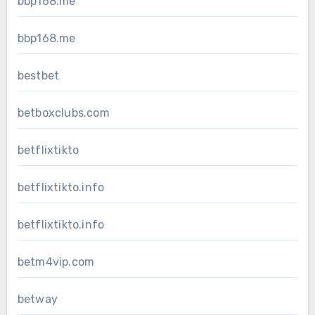
bbp168.me
bbp168.me
bestbet
betboxclubs.com
betflixtikto
betflixtikto.info
betflixtikto.info
betm4vip.com
betway