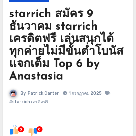
starrich สมัคร 9
ธันวาคม starrich
เครดิตฟรี เล่นสนุกได้
ทุกค่ายไม่มีขั้นต่ำโบนัส
แจกเต็ม Top 6 by
Anastasia
By
Patrick Carter
1 กรกฎาคม 2025
#starrich เครดิตฟรี
0
0