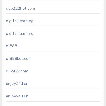
dgb222hot.com
digital learning
digital learning
dr888
dr888bet.com
du2477.com
enjoy24.fun
enjoy24.fun