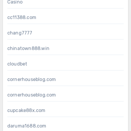
Casino
cc11388.com
chang7777
chinatown888.win
cloudbet
cornerhouseblog.com
cornerhouseblog.com
cupcake88x.com
daruma1688.com