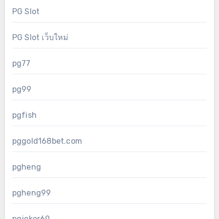
PG Slot
PG Slot เว็บใหม่
pg77
pg99
pgfish
pggold168bet.com
pgheng
pgheng99
pgjoker69