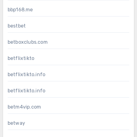
bbp168.me
bestbet
betboxclubs.com
betflixtikto
betflixtikto.info
betflixtikto.info
betm4vip.com
betway