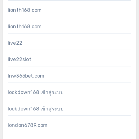
lionth168.com
lionth168.com
live22
live22slot
lnw365bet.com
lockdown168 เข้าสู่ระบบ
lockdown168 เข้าสู่ระบบ
london6789.com