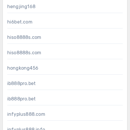
hengjing168
hi6bet.com
hiso8888s.com
hiso8888s.com
hongkong456
ib888pro.bet
ib888pro.bet
infyplus888.com
infyplus888.info