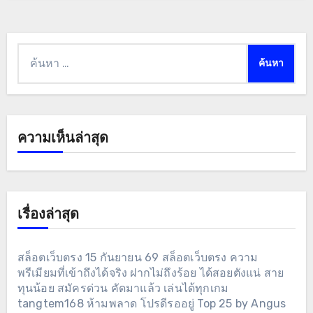
ค้นหา
สำหรับ:
ความเห็นล่าสุด
เรื่องล่าสุด
สล็อตเว็บตรง 15 กันยายน 69 สล็อตเว็บตรง ความ
พรีเมียมที่เข้าถึงได้จริง ฝากไม่ถึงร้อย ได้สอยตังแน่ สาย
ทุนน้อย สมัครด่วน คัดมาแล้ว เล่นได้ทุกเกม
tangtem168 ห้ามพลาด โปรดีรออยู่ Top 25 by Angus