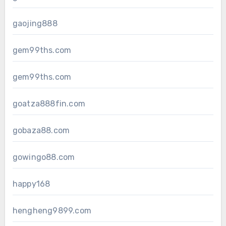
gaojing888
gem99ths.com
gem99ths.com
goatza888fin.com
gobaza88.com
gowingo88.com
happy168
hengheng9899.com