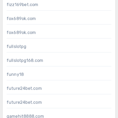
fizz169bet.com
fox689ok.com
fox689ok.com
fullslotpg
fullslotpg168.com
funny18
future24bet.com
future24bet.com
gamehit8888.com