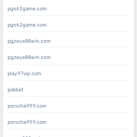
pgx62game.com
pgx62game.com
pgzeus88win.com
pgzeus88win.com
play97vip.com
pokbet
porsche999.com
porsche999.com