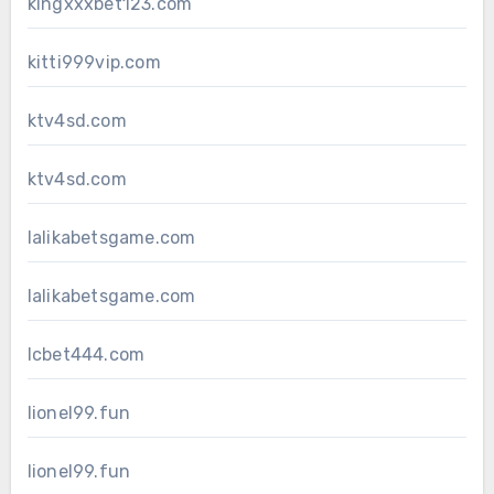
kingxxxbet123.com
kitti999vip.com
ktv4sd.com
ktv4sd.com
lalikabetsgame.com
lalikabetsgame.com
lcbet444.com
lionel99.fun
lionel99.fun