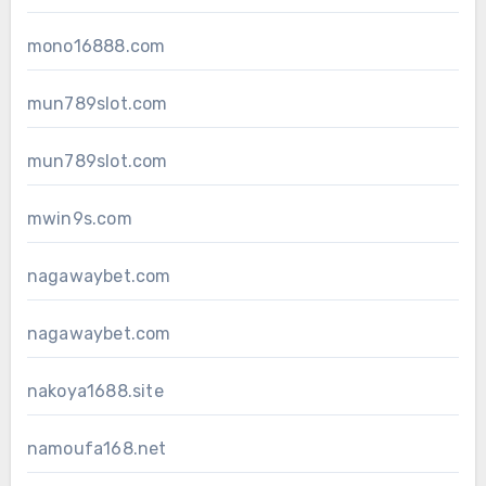
mono16888.com
mun789slot.com
mun789slot.com
mwin9s.com
nagawaybet.com
nagawaybet.com
nakoya1688.site
namoufa168.net