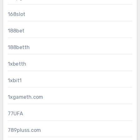
168slot
188bet
188betth
1xbetth
1xbit1
1xgameth.com
77UFA
789pluss.com