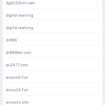
dgb222hot.com
digital learning
digital learning
dr888
dr888bet.com
du2477.com
enjoy24.fun
enjoy24.fun
erisauto.site