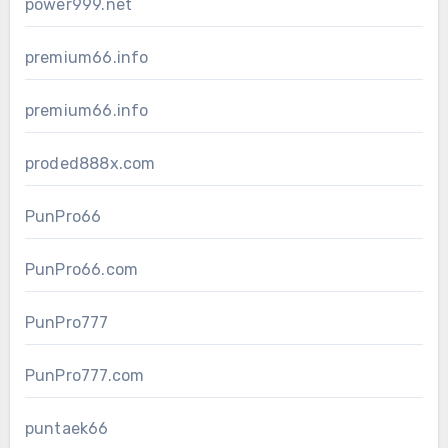
power999.net
premium66.info
premium66.info
proded888x.com
PunPro66
PunPro66.com
PunPro777
PunPro777.com
puntaek66