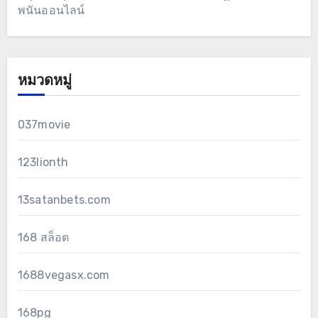
พนันออนไลน์
หมวดหมู่
037movie
123lionth
13satanbets.com
168 สล็อต
1688vegasx.com
168pg