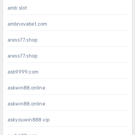
amb slot
ambnovabet.com
aress77.shop
aress77.shop
asb9999.com
askwin88.online
askwin88.online
askyouwin888 vip