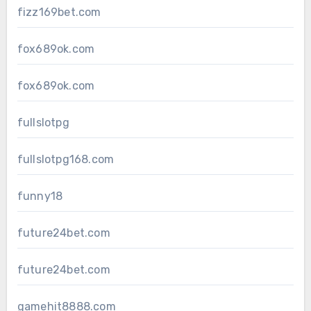
fizz169bet.com
fox689ok.com
fox689ok.com
fullslotpg
fullslotpg168.com
funny18
future24bet.com
future24bet.com
gamehit8888.com