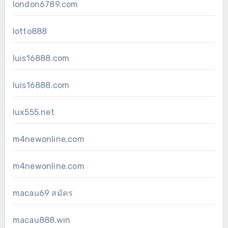
london6789.com
lotto888
luis16888.com
luis16888.com
lux555.net
m4newonline.com
m4newonline.com
macau69 สมัคร
macau888.win