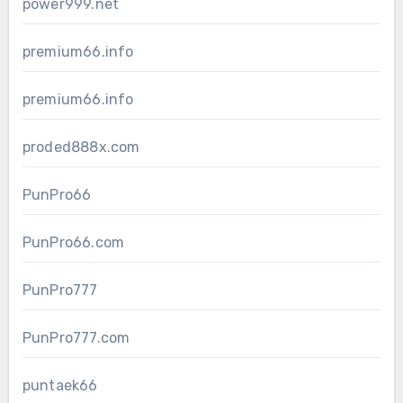
power999.net
premium66.info
premium66.info
proded888x.com
PunPro66
PunPro66.com
PunPro777
PunPro777.com
puntaek66