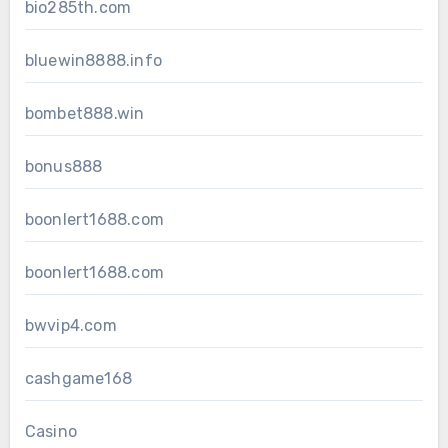
bio285th.com
bluewin8888.info
bombet888.win
bonus888
boonlert1688.com
boonlert1688.com
bwvip4.com
cashgame168
Casino