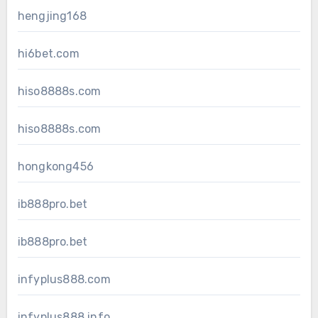
hengjing168
hi6bet.com
hiso8888s.com
hiso8888s.com
hongkong456
ib888pro.bet
ib888pro.bet
infyplus888.com
infyplus888.info