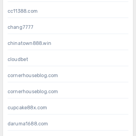
cc11388.com
chang7777
chinatown888.win
cloudbet
cornerhouseblog.com
cornerhouseblog.com
cupcake88x.com
daruma1688.com