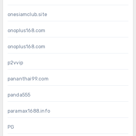
onesiamclub.site
onoplus168.com
onoplus168.com
p2vvip
pananthai99.com
panda555
paramax1688.info
PG