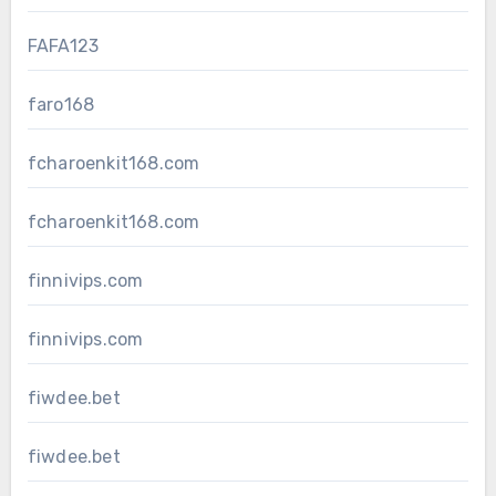
FAFA123
faro168
fcharoenkit168.com
fcharoenkit168.com
finnivips.com
finnivips.com
fiwdee.bet
fiwdee.bet