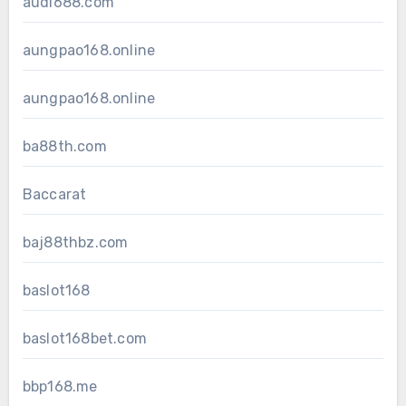
audi688.com
aungpao168.online
aungpao168.online
ba88th.com
Baccarat
baj88thbz.com
baslot168
baslot168bet.com
bbp168.me