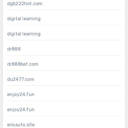
dgb222hot.com
digital learning
digital learning
dr888
dr888bet.com
du2477.com
enjoy24.fun
enjoy24.fun
erisauto.site