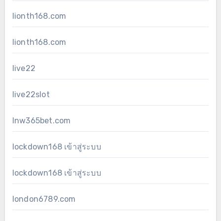
lionth168.com
lionth168.com
live22
live22slot
lnw365bet.com
lockdown168 เข้าสู่ระบบ
lockdown168 เข้าสู่ระบบ
london6789.com