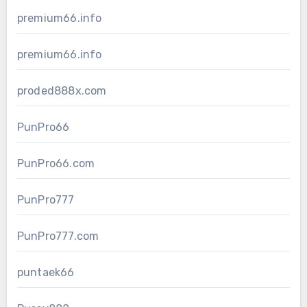
premium66.info
premium66.info
proded888x.com
PunPro66
PunPro66.com
PunPro777
PunPro777.com
puntaek66