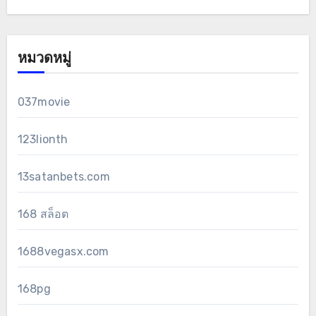
หมวดหมู่
037movie
123lionth
13satanbets.com
168 สล็อต
1688vegasx.com
168pg