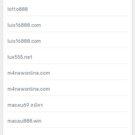
lotto888
luis16888.com
luis16888.com
lux555.net
m4newonline.com
m4newonline.com
macau69 สมัคร
macau888.win