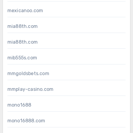
mexicanoo.com
mia88th.com
mia88th.com
mib555s.com
mmgoldsbets.com
mmplay-casino.com
mono1688
mono16888.com