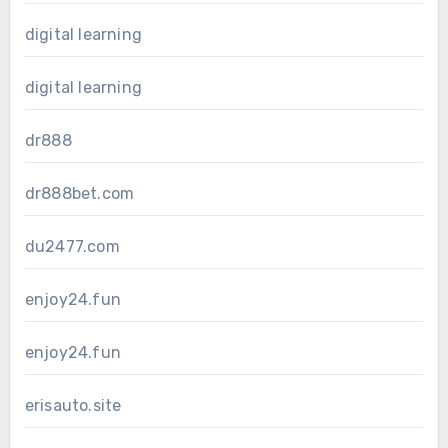
digital learning
digital learning
dr888
dr888bet.com
du2477.com
enjoy24.fun
enjoy24.fun
erisauto.site