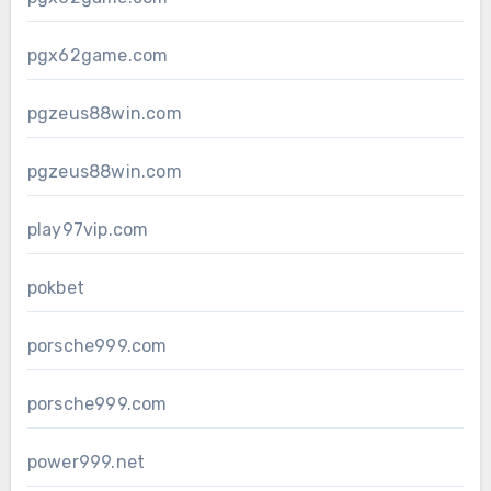
pgx62game.com
pgzeus88win.com
pgzeus88win.com
play97vip.com
pokbet
porsche999.com
porsche999.com
power999.net