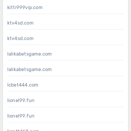
kitti999vip.com
ktv4sd.com
ktv4sd.com
lalikabetsgame.com
lalikabetsgame.com
lcbet444.com
lionel99.fun
lionel99.fun