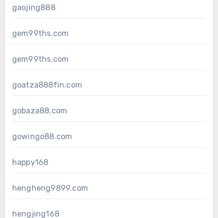
gaojing888
gem99ths.com
gem99ths.com
goatza888fin.com
gobaza88.com
gowingo88.com
happy168
hengheng9899.com
hengjing168