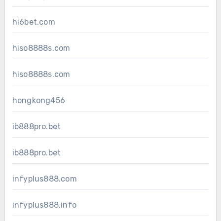
hi6bet.com
hiso8888s.com
hiso8888s.com
hongkong456
ib888pro.bet
ib888pro.bet
infyplus888.com
infyplus888.info