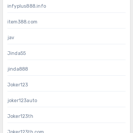
infyplus888.info
item388.com
jav
Jinda55
jinda888
Joker123
joker123auto
Joker123th
Joker123th.com