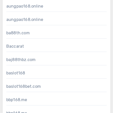
aungpao168.online
aungpao168.online
ba88th.com
Baccarat
baj88thbz.com
baslot168
baslot168bet.com
bbp168.me