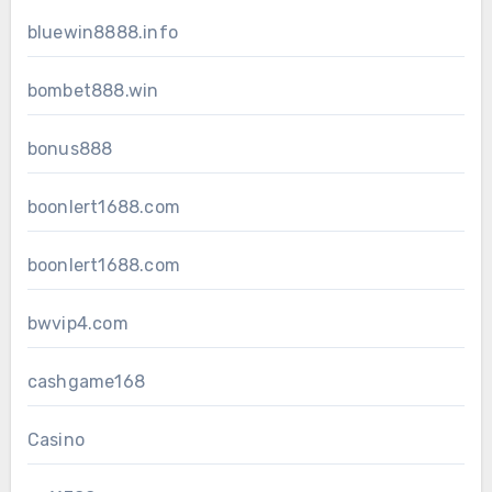
bluewin8888.info
bombet888.win
bonus888
boonlert1688.com
boonlert1688.com
bwvip4.com
cashgame168
Casino