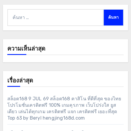
ค้นหา
สำหรับ:
ความเห็นล่าสุด
เรื่องล่าสุด
สล็อต168 9 JUL 69 สล็อต168 คาสิโน ที่ดีที่สุด ของไทย
โปรโมชั่นเครดิตฟรี 100% เกมคุรภาพ เว็บโปร่งใส ยูส
เดียว เล่นได้ทุกเกม เครดิตฟรี แจก เครดิตฟรี เยอะที่สุด
Top 63 by Beryl hengjing168d.com