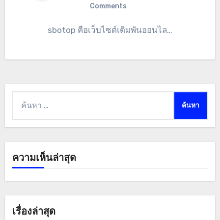
Comments
sbotop คือเว็บไซต์เดิมพันออนไล…
ค้นหา
สำหรับ:
ความเห็นล่าสุด
เรื่องล่าสุด