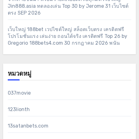
Jin888.asia ทดลองเล่น Top 30 by Jerome 31 เว็บไซต์
ตรง SEP 2026
เว็บใหญ่ 188bet เวปไซต์ใหญ่ สล็อตเว็บตรง เครดิตฟรี
โปรโมชั่นแรง เล่นง่าย ถอนได้จริง เครดิตฟรี Top 26 by
Gregorio 188bets4.com 30 กรกฎาคม 2026 พนัน
หมวดหมู่
037movie
123lionth
13satanbets.com