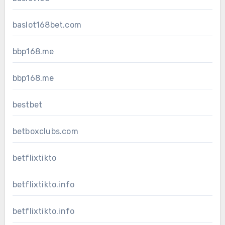
baslot168bet.com
bbp168.me
bbp168.me
bestbet
betboxclubs.com
betflixtikto
betflixtikto.info
betflixtikto.info