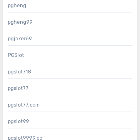
pgheng
pgheng99
pgjoker69
PGSlot
pgslot718
pgslot77
pgslot77.com
pgslot99
pgslot9999.co