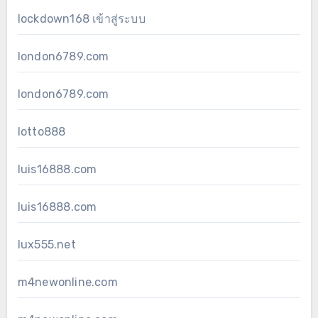
lockdown168 เข้าสู่ระบบ
london6789.com
london6789.com
lotto888
luis16888.com
luis16888.com
lux555.net
m4newonline.com