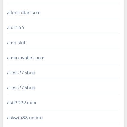
allone745s.com
alot666
amb slot
ambnovabet.com
aress77.shop
aress77.shop
asb9999.com
askwin88.online