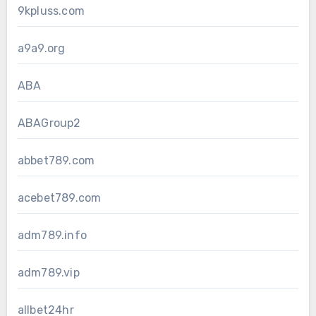
9kpluss.com
a9a9.org
ABA
ABAGroup2
abbet789.com
acebet789.com
adm789.info
adm789.vip
allbet24hr