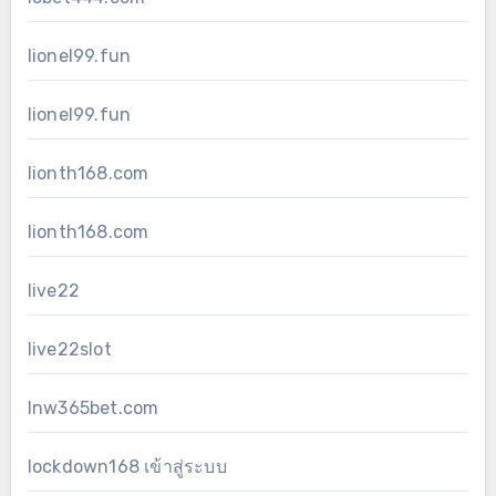
lionel99.fun
lionel99.fun
lionth168.com
lionth168.com
live22
live22slot
lnw365bet.com
lockdown168 เข้าสู่ระบบ