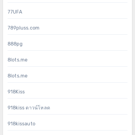
77UFA
789pluss.com
888pg
8lots.me
8lots.me
918Kiss
918kiss ดาวน์โหลด
918kissauto