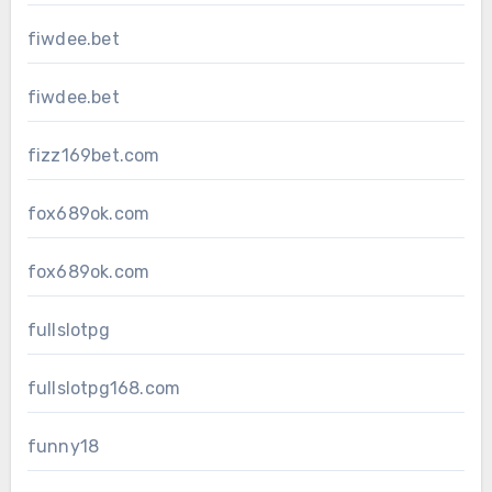
fiwdee.bet
fiwdee.bet
fizz169bet.com
fox689ok.com
fox689ok.com
fullslotpg
fullslotpg168.com
funny18