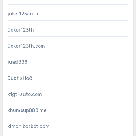
joker123auto
Joker123th
Joker123th.com
juad888
Judhai168
k1gt-auto.com
khumsup888.me
kimchibetbet.com