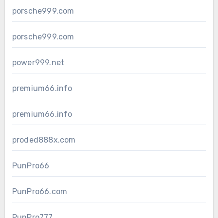
porsche999.com
porsche999.com
power999.net
premium66.info
premium66.info
proded888x.com
PunPro66
PunPro66.com
PunPro777