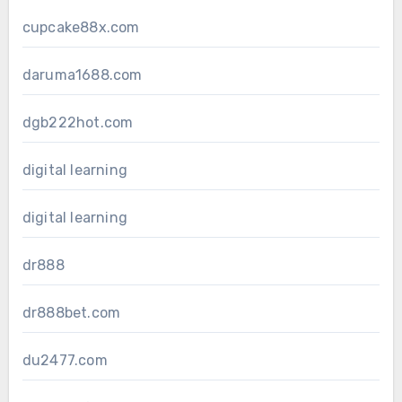
cupcake88x.com
daruma1688.com
dgb222hot.com
digital learning
digital learning
dr888
dr888bet.com
du2477.com