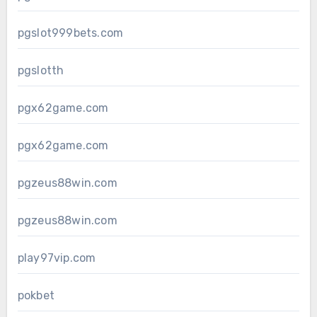
pgslot999bets.com
pgslotth
pgx62game.com
pgx62game.com
pgzeus88win.com
pgzeus88win.com
play97vip.com
pokbet