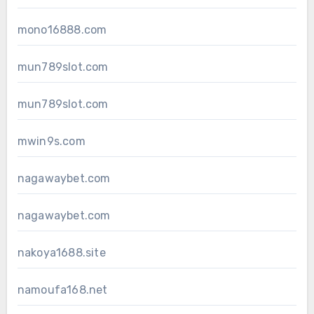
mono16888.com
mun789slot.com
mun789slot.com
mwin9s.com
nagawaybet.com
nagawaybet.com
nakoya1688.site
namoufa168.net