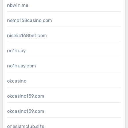
nbwin.me
nemo168casino.com
niseko168bet.com
no1huay
no1huay.com
okcasino
okcasino159.com
okcasino159.com
onesiamclub.site