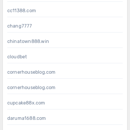
cc11388.com
chang7777
chinatown888.win
cloudbet
cornerhouseblog.com
cornerhouseblog.com
cupcake88x.com
daruma1688.com