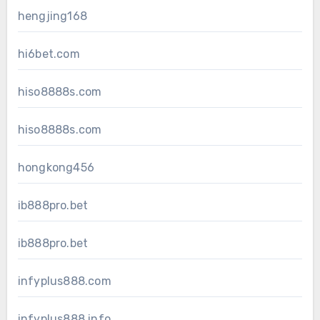
hengjing168
hi6bet.com
hiso8888s.com
hiso8888s.com
hongkong456
ib888pro.bet
ib888pro.bet
infyplus888.com
infyplus888.info