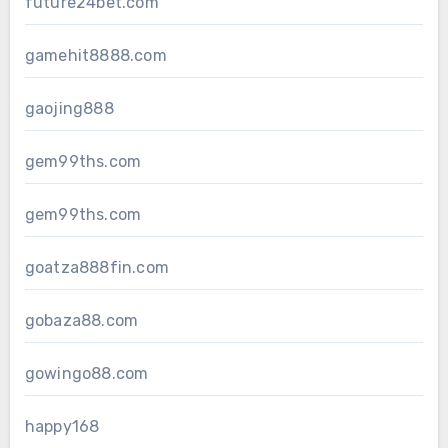
future24bet.com
gamehit8888.com
gaojing888
gem99ths.com
gem99ths.com
goatza888fin.com
gobaza88.com
gowingo88.com
happy168