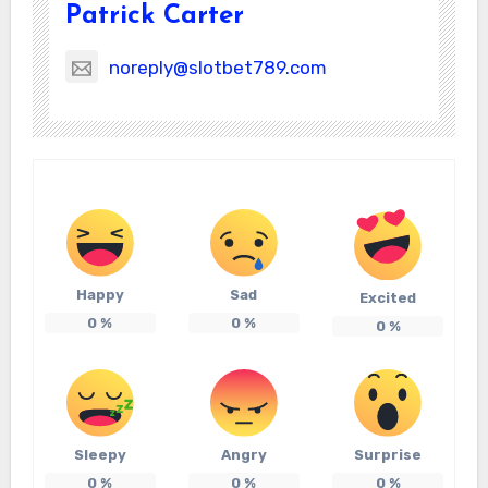
Patrick Carter
noreply@slotbet789.com
Happy
Sad
Excited
0
%
0
%
0
%
Sleepy
Angry
Surprise
0
%
0
%
0
%