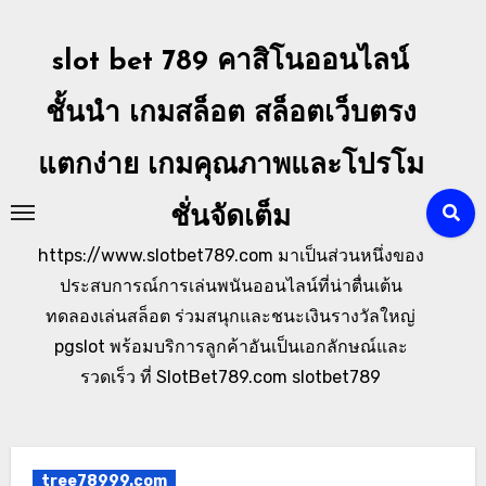
Skip
to
slot bet 789 คาสิโนออนไลน์
content
ชั้นนำ เกมสล็อต สล็อตเว็บตรง
แตกง่าย เกมคุณภาพและโปรโม
ชั่นจัดเต็ม
https://www.slotbet789.com มาเป็นส่วนหนึ่งของ
ประสบการณ์การเล่นพนันออนไลน์ที่น่าตื่นเต้น
ทดลองเล่นสล็อต ร่วมสนุกและชนะเงินรางวัลใหญ่
pgslot พร้อมบริการลูกค้าอันเป็นเอกลักษณ์และ
รวดเร็ว ที่ SlotBet789.com slotbet789
tree78999.com