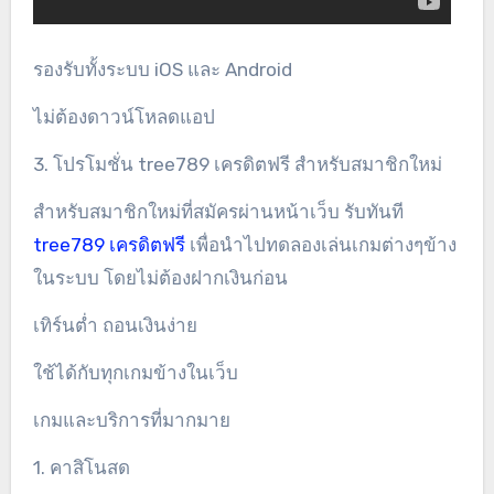
รองรับทั้งระบบ iOS และ Android
ไม่ต้องดาวน์โหลดแอป
3. โปรโมชั่น tree789 เครดิตฟรี สำหรับสมาชิกใหม่
สำหรับสมาชิกใหม่ที่สมัครผ่านหน้าเว็บ รับทันที
tree789 เครดิตฟรี
เพื่อนำไปทดลองเล่นเกมต่างๆข้าง
ในระบบ โดยไม่ต้องฝากเงินก่อน
เทิร์นต่ำ ถอนเงินง่าย
ใช้ได้กับทุกเกมข้างในเว็บ
เกมและบริการที่มากมาย
1. คาสิโนสด