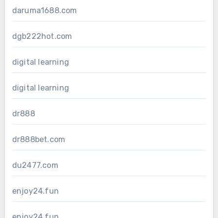
daruma1688.com
dgb222hot.com
digital learning
digital learning
dr888
dr888bet.com
du2477.com
enjoy24.fun
enjoy24.fun