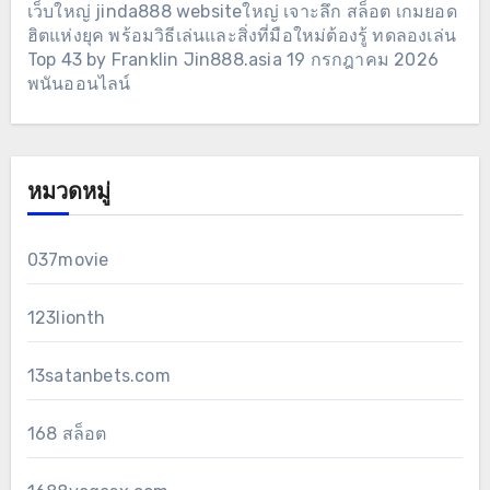
เว็บใหญ่ jinda888 websiteใหญ่ เจาะลึก สล็อต เกมยอด
ฮิตแห่งยุค พร้อมวิธีเล่นและสิ่งที่มือใหม่ต้องรู้ ทดลองเล่น
Top 43 by Franklin Jin888.asia 19 กรกฎาคม 2026
พนันออนไลน์
หมวดหมู่
037movie
123lionth
13satanbets.com
168 สล็อต