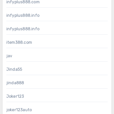
infyplus888.com
infyplus888.info
infyplus888.info
item388.com
jav
Jinda55
jinda888
Joker123
joker123auto