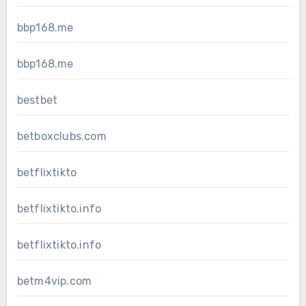
bbp168.me
bbp168.me
bestbet
betboxclubs.com
betflixtikto
betflixtikto.info
betflixtikto.info
betm4vip.com