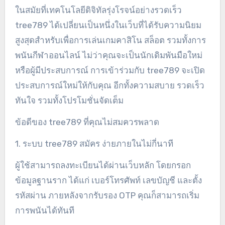
ในสมัยที่เทคโนโลยีดิจิทัลรุ่งโรจน์อย่างรวดเร็ว
tree789 ได้เปลี่ยนเป็นหนึ่งในเว็บที่ได้รับความนิยม
สูงสุดสำหรับเพื่อการเล่นเกมคาสิโน สล็อต รวมทั้งการ
พนันกีฬาออนไลน์ ไม่ว่าคุณจะเป็นนักเดิมพันมือใหม่
หรือผู้มีประสบการณ์ การเข้าร่วมกับ tree789 จะเปิด
ประสบการณ์ใหม่ให้กับคุณ อีกทั้งความสบาย รวดเร็ว
ทันใจ รวมทั้งโปรโมชั่นจัดเต็ม
ข้อดีของ tree789 ที่คุณไม่สมควรพลาด
1. ระบบ tree789 สมัคร ง่ายภายในไม่กี่นาที
ผู้ใช้สามารถลงทะเบียนได้ผ่านเว็บหลัก โดยกรอก
ข้อมูลฐานราก ได้แก่ เบอร์โทรศัพท์ เลขบัญชี และตั้ง
รหัสผ่าน ภายหลังจากรับรอง OTP คุณก็สามารถเริ่ม
การพนันได้ทันที