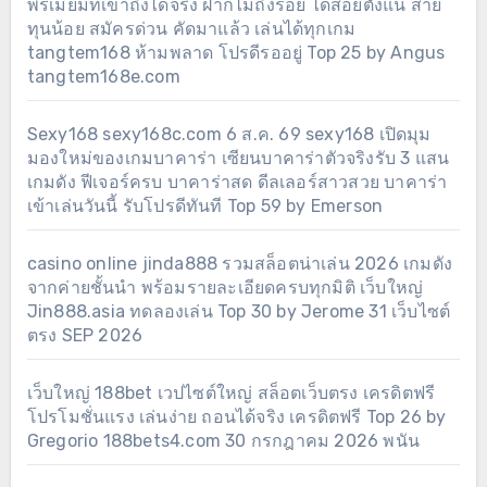
พรีเมียมที่เข้าถึงได้จริง ฝากไม่ถึงร้อย ได้สอยตังแน่ สาย
ทุนน้อย สมัครด่วน คัดมาแล้ว เล่นได้ทุกเกม
tangtem168 ห้ามพลาด โปรดีรออยู่ Top 25 by Angus
tangtem168e.com
Sexy168 sexy168c.com 6 ส.ค. 69 sexy168 เปิดมุม
มองใหม่ของเกมบาคาร่า เซียนบาคาร่าตัวจริงรับ 3 แสน
เกมดัง ฟีเจอร์ครบ บาคาร่าสด ดีลเลอร์สาวสวย บาคาร่า
เข้าเล่นวันนี้ รับโปรดีทันที Top 59 by Emerson
casino online jinda888 รวมสล็อตน่าเล่น 2026 เกมดัง
จากค่ายชั้นนำ พร้อมรายละเอียดครบทุกมิติ เว็บใหญ่
Jin888.asia ทดลองเล่น Top 30 by Jerome 31 เว็บไซต์
ตรง SEP 2026
เว็บใหญ่ 188bet เวปไซต์ใหญ่ สล็อตเว็บตรง เครดิตฟรี
โปรโมชั่นแรง เล่นง่าย ถอนได้จริง เครดิตฟรี Top 26 by
Gregorio 188bets4.com 30 กรกฎาคม 2026 พนัน