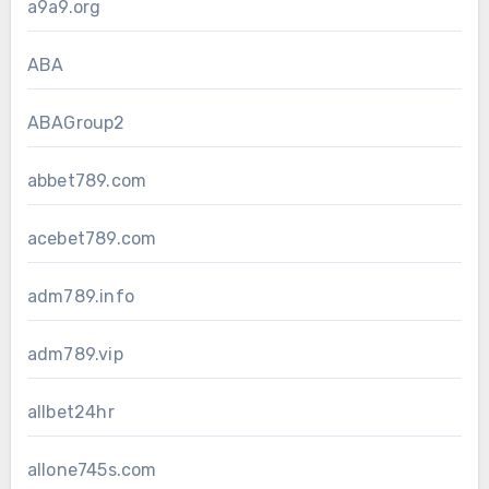
a9a9.org
ABA
ABAGroup2
abbet789.com
acebet789.com
adm789.info
adm789.vip
allbet24hr
allone745s.com