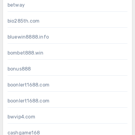
betway
bio285th.com
bluewin8888.info
bombet888.win
bonus888
boonlert1688.com
boonlert1688.com
bwvip4.com
cashgame168