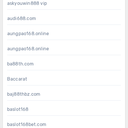
askyouwin888 vip
audi688.com
aungpao168.online
aungpao168.online
ba88th.com
Baccarat
baj88thbz.com
baslot168
baslot168bet.com