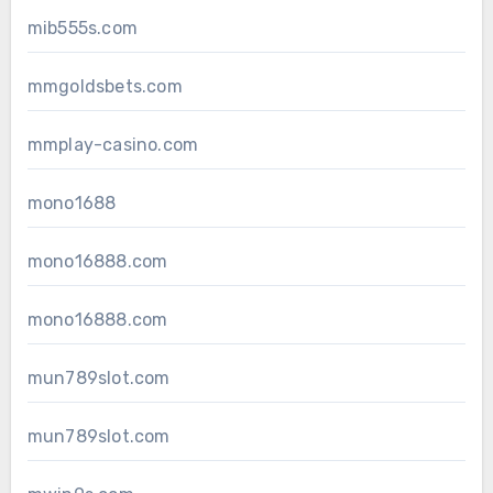
mib555s.com
mmgoldsbets.com
mmplay-casino.com
mono1688
mono16888.com
mono16888.com
mun789slot.com
mun789slot.com