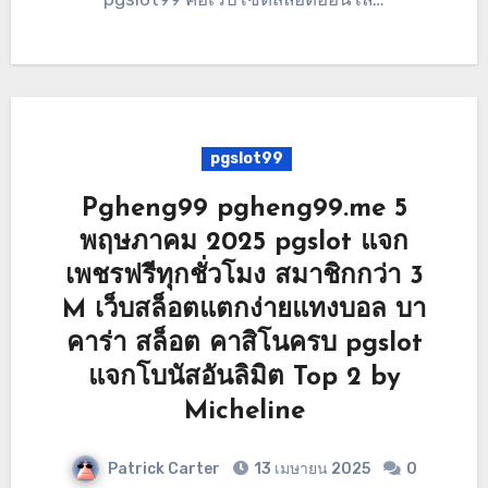
pgslot99
Pgheng99 pgheng99.me 5
พฤษภาคม 2025 pgslot แจก
เพชรฟรีทุกชั่วโมง สมาชิกกว่า 3
M เว็บสล็อตแตกง่ายแทงบอล บา
คาร่า สล็อต คาสิโนครบ pgslot
แจกโบนัสอันลิมิต Top 2 by
Micheline
Patrick Carter
13 เมษายน 2025
0