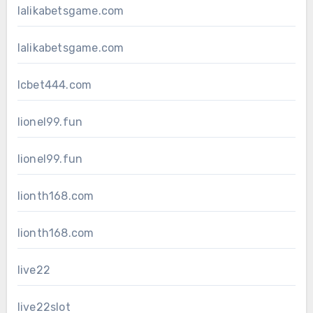
lalikabetsgame.com
lalikabetsgame.com
lcbet444.com
lionel99.fun
lionel99.fun
lionth168.com
lionth168.com
live22
live22slot