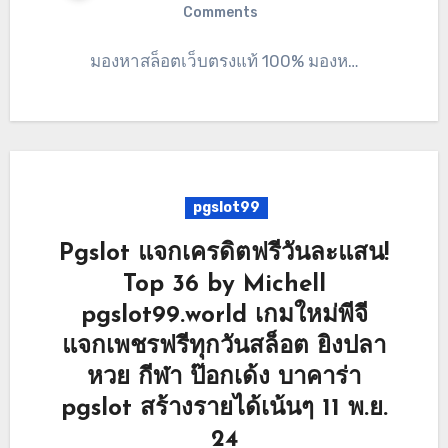
Comments
มองหาสล็อตเว็บตรงแท้ 100% มองห…
pgslot99
Pgslot แจกเครดิตฟรีวันละแสน!
Top 36 by Michell
pgslot99.world เกมใหม่พีจี
แจกเพชรฟรีทุกวันสล็อต ยิงปลา
หวย กีฬา ป๊อกเด้ง บาคาร่า
pgslot สร้างรายได้เน้นๆ 11 พ.ย.
24