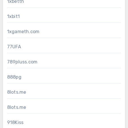
1xbetth
1xbit1
1xgameth.com
77UFA
789pluss.com
888pg
8lots.me
8lots.me
918Kiss