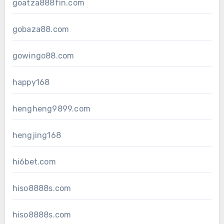
goatza888fin.com
gobaza88.com
gowingo88.com
happy168
hengheng9899.com
hengjing168
hi6bet.com
hiso8888s.com
hiso8888s.com