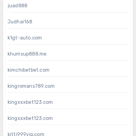
juad888
Judhai168
k1gt-auto.com
khumsup888.me
kimchibetbet.com
kingromans789.com
kingxxxbet123.com
kingxxxbet123.com
kitti999vip.com