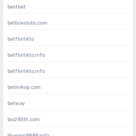
bestbet
betboxclubs.com
betflixtikto
betflixtikto.info
betflixtikto.info
betm4vip.com
betway
bio285th.com
bluewin8888.info