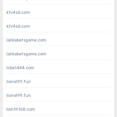
ktv4sd.com
ktv4sd.com
lalikabetsgame.com
lalikabetsgame.com
lcbet444.com
lionel99.fun
lionel99.fun
lionth168.com