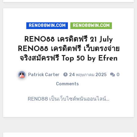
RENO88WIN.COM
RENO88WIN.COM
RENO88 เครดิตฟรี 21 July
RENO88 เครดิตฟรี เว็บตรงจ่าย
จริงสมัครฟรี Top 50 by Efren
Patrick Carter
24 พฤษภาคม 2025
0
Comments
RENO88 เป็นเว็บไซต์พนันออนไลน์…