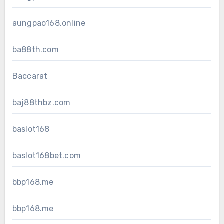
aungpao168.online
ba88th.com
Baccarat
baj88thbz.com
baslot168
baslot168bet.com
bbp168.me
bbp168.me