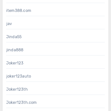
item388.com
jav
Jinda55
jinda888
Joker123
joker123auto
Joker123th
Joker123th.com