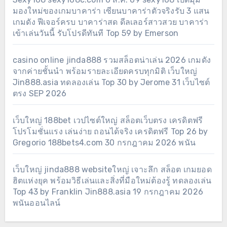
มองใหม่ของเกมบาคาร่า เซียนบาคาร่าตัวจริงรับ 3 แสน
เกมดัง ฟีเจอร์ครบ บาคาร่าสด ดีลเลอร์สาวสวย บาคาร่า
เข้าเล่นวันนี้ รับโปรดีทันที Top 59 by Emerson
casino online jinda888 รวมสล็อตน่าเล่น 2026 เกมดัง
จากค่ายชั้นนำ พร้อมรายละเอียดครบทุกมิติ เว็บใหญ่
Jin888.asia ทดลองเล่น Top 30 by Jerome 31 เว็บไซต์
ตรง SEP 2026
เว็บใหญ่ 188bet เวปไซต์ใหญ่ สล็อตเว็บตรง เครดิตฟรี
โปรโมชั่นแรง เล่นง่าย ถอนได้จริง เครดิตฟรี Top 26 by
Gregorio 188bets4.com 30 กรกฎาคม 2026 พนัน
เว็บใหญ่ jinda888 websiteใหญ่ เจาะลึก สล็อต เกมยอด
ฮิตแห่งยุค พร้อมวิธีเล่นและสิ่งที่มือใหม่ต้องรู้ ทดลองเล่น
Top 43 by Franklin Jin888.asia 19 กรกฎาคม 2026
พนันออนไลน์