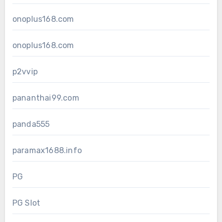
onoplus168.com
onoplus168.com
p2vvip
pananthai99.com
panda555
paramax1688.info
PG
PG Slot