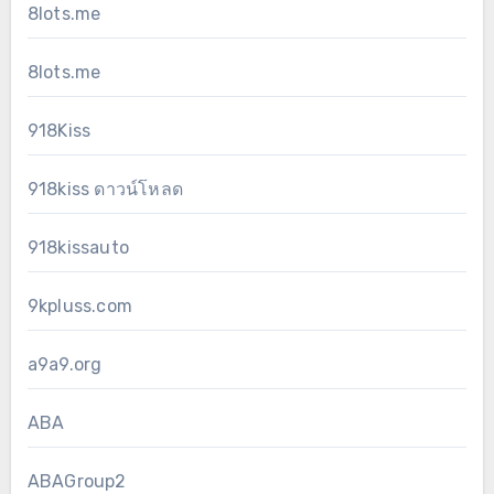
8lots.me
8lots.me
918Kiss
918kiss ดาวน์โหลด
918kissauto
9kpluss.com
a9a9.org
ABA
ABAGroup2