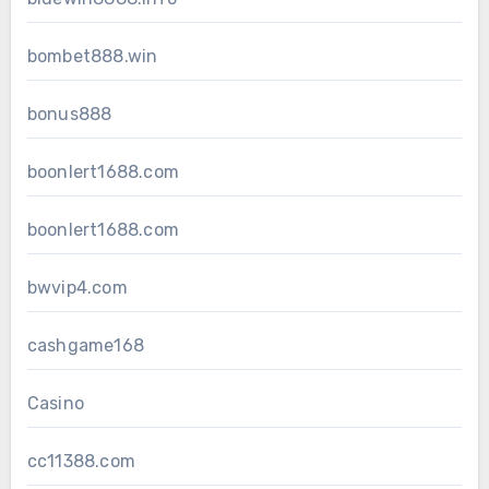
bombet888.win
bonus888
boonlert1688.com
boonlert1688.com
bwvip4.com
cashgame168
Casino
cc11388.com