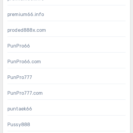
premium66.info
proded888x.com
PunPro66
PunPro66.com
PunPro777
PunPro777.com
puntaek66
Pussy888