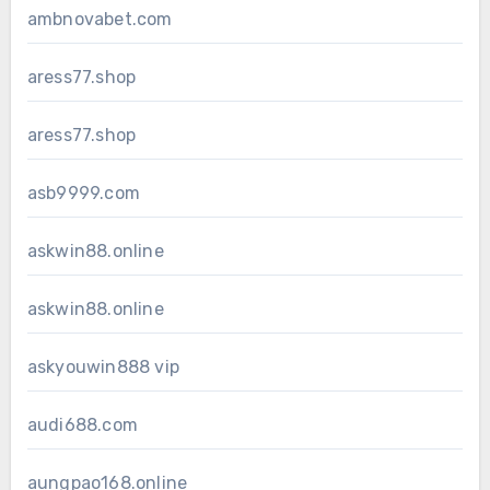
ambnovabet.com
aress77.shop
aress77.shop
asb9999.com
askwin88.online
askwin88.online
askyouwin888 vip
audi688.com
aungpao168.online