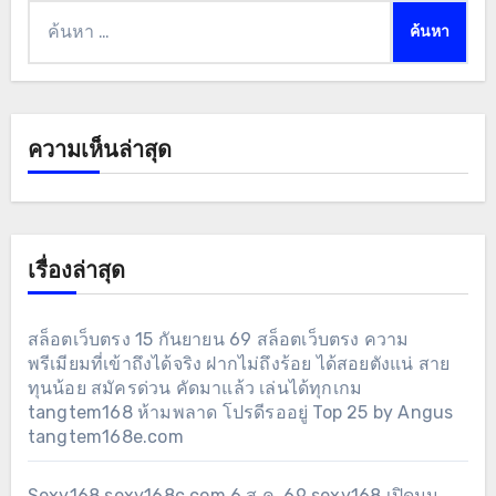
ค้นหา
สำหรับ:
ความเห็นล่าสุด
เรื่องล่าสุด
สล็อตเว็บตรง 15 กันยายน 69 สล็อตเว็บตรง ความ
พรีเมียมที่เข้าถึงได้จริง ฝากไม่ถึงร้อย ได้สอยตังแน่ สาย
ทุนน้อย สมัครด่วน คัดมาแล้ว เล่นได้ทุกเกม
tangtem168 ห้ามพลาด โปรดีรออยู่ Top 25 by Angus
tangtem168e.com
Sexy168 sexy168c.com 6 ส.ค. 69 sexy168 เปิดมุม