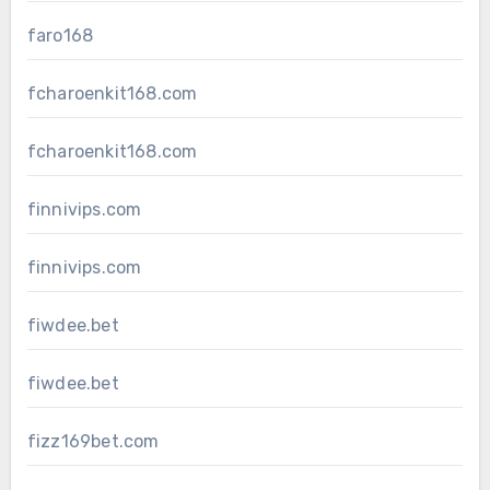
faro168
fcharoenkit168.com
fcharoenkit168.com
finnivips.com
finnivips.com
fiwdee.bet
fiwdee.bet
fizz169bet.com