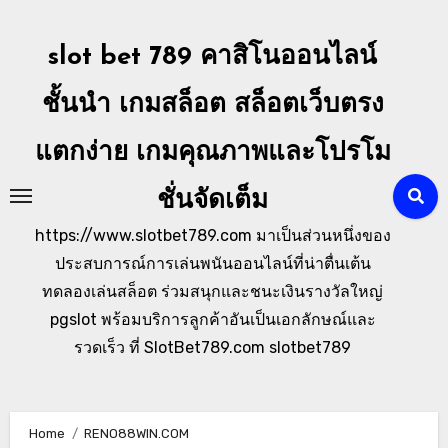
Skip
to
slot bet 789 คาสิโนออนไลน์
content
ชั้นนำ เกมสล็อต สล็อตเว็บตรง
แตกง่าย เกมคุณภาพและโปรโม
ชั่นจัดเต็ม
https://www.slotbet789.com มาเป็นส่วนหนึ่งของ
ประสบการณ์การเล่นพนันออนไลน์ที่น่าตื่นเต้น
ทดลองเล่นสล็อต ร่วมสนุกและชนะเงินรางวัลใหญ่
pgslot พร้อมบริการลูกค้าอันเป็นเอกลักษณ์และ
รวดเร็ว ที่ SlotBet789.com slotbet789
Home
RENO88WIN.COM