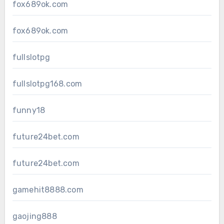
fox689ok.com
fox689ok.com
fullslotpg
fullslotpg168.com
funny18
future24bet.com
future24bet.com
gamehit8888.com
gaojing888