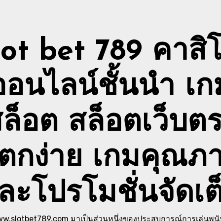
lot bet 789 คาสิ
ออนไลน์ชั้นนำ เก
ล็อต สล็อตเว็บต
ตกง่าย เกมคุณภ
ละโปรโมชั่นจัดเต
ww.slotbet789.com มาเป็นส่วนหนึ่งของประสบการณ์การเล่นพนัน