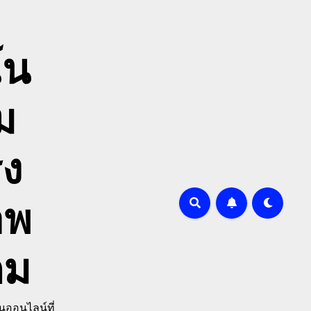
โน
ม
รง
าพ
็ม
ออนไลน์ที่