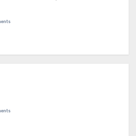
ents
ents