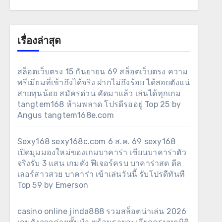
เรื่องล่าสุด
สล็อตเว็บตรง 15 กันยายน 69 สล็อตเว็บตรง ความ
พรีเมียมที่เข้าถึงได้จริง ฝากไม่ถึงร้อย ได้สอยตังแน่
สายทุนน้อย สมัครด่วน คัดมาแล้ว เล่นได้ทุกเกม
tangtem168 ห้ามพลาด โปรดีรออยู่ Top 25 by
Angus tangtem168e.com
Sexy168 sexy168c.com 6 ส.ค. 69 sexy168
เปิดมุมมองใหม่ของเกมบาคาร่า เซียนบาคาร่าตัว
จริงรับ 3 แสน เกมดัง ฟีเจอร์ครบ บาคาร่าสด ดีล
เลอร์สาวสวย บาคาร่า เข้าเล่นวันนี้ รับโปรดีทันที
Top 59 by Emerson
casino online jinda888 รวมสล็อตน่าเล่น 2026