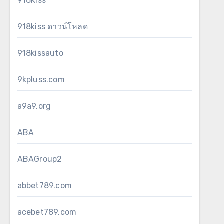
918Kiss
918kiss ดาวน์โหลด
918kissauto
9kpluss.com
a9a9.org
ABA
ABAGroup2
abbet789.com
acebet789.com