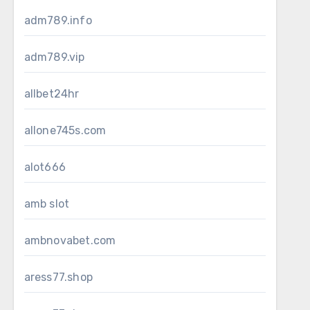
adm789.info
adm789.vip
allbet24hr
allone745s.com
alot666
amb slot
ambnovabet.com
aress77.shop