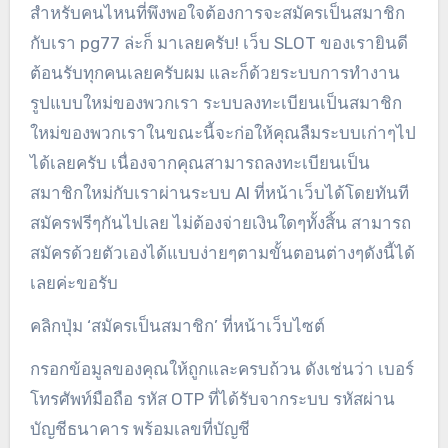
สำหรับคนไหนที่พึงพอใจต้องการจะสมัครเป็นสมาชิก
กับเรา pg77 ล่ะก็ มาเลยครับ! เว็บ SLOT ของเรายินดี
ต้อนรับทุกคนเลยครับผม และก็ด้วยระบบการทำงาน
รูปแบบใหม่ของพวกเรา ระบบลงทะเบียนเป็นสมาชิก
ใหม่ของพวกเราในขณะนี้จะก่อให้คุณลืมระบบเก่าๆไป
ได้เลยครับ เนื่องจากคุณสามารถลงทะเบียนเป็น
สมาชิกใหม่กับเราผ่านระบบ AI ที่หน้าเว็บได้โดยทันที
สมัครฟรีๆกันไปเลย ไม่ต้องจ่ายเงินใดๆทั้งสิ้น สามารถ
สมัครด้วยตัวเองได้แบบง่ายๆตามขั้นตอนต่างๆดังนี้ได้
เลยค่ะขอรับ
คลิกปุ่ม ‘สมัครเป็นสมาชิก’ ที่หน้าเว็บไซต์
กรอกข้อมูลของคุณให้ถูกและครบถ้วน ดังเช่นว่า เบอร์
โทรศัพท์มือถือ รหัส OTP ที่ได้รับจากระบบ รหัสผ่าน
บัญชีธนาคาร พร้อมเลขที่บัญชี