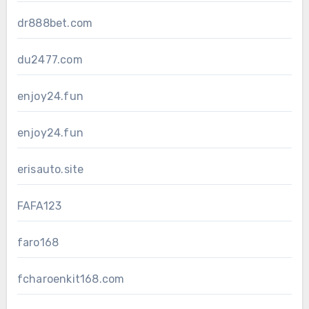
dr888bet.com
du2477.com
enjoy24.fun
enjoy24.fun
erisauto.site
FAFA123
faro168
fcharoenkit168.com