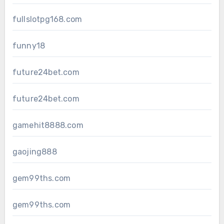
fullslotpg168.com
funny18
future24bet.com
future24bet.com
gamehit8888.com
gaojing888
gem99ths.com
gem99ths.com