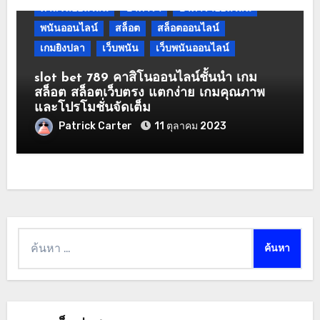
คาสิโนออนไลน์
บาคาร่า
บาคาร่าออนไลน์
พนันออนไลน์
สล็อต
สล็อตออนไลน์
เกมยิงปลา
เว็บพนัน
เว็บพนันออนไลน์
slot bet 789 คาสิโนออนไลน์ชั้นนำ เกม
สล็อต สล็อตเว็บตรง แตกง่าย เกมคุณภาพ
และโปรโมชั่นจัดเต็ม
Patrick Carter
11 ตุลาคม 2023
ค้นหา
สำหรับ: