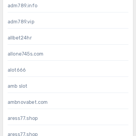
adm789.info
adm789.vip
allbet24hr
allone745s.com
alot666
amb slot
ambnovabet.com
aress77.shop
aress77.shop