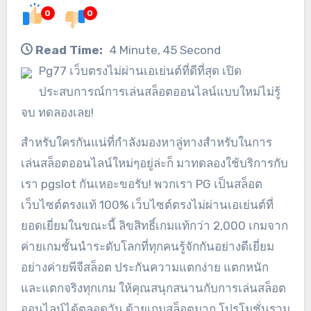
0
0
Read Time:
4 Minute, 45 Second
Pg77 เว็บตรงไม่ผ่านเอเย่นต์ที่ดีที่สุด เปิด
ประสบการณ์การเล่นสล็อตออนไลน์แบบใหม่ไม่รู้
จบ ทดลองเลย!
สำหรับใครกันแน่ที่กำลังมองหาลู่ทางสำหรับในการ
เล่นสล็อตออนไลน์ใหม่ๆอยู่ล่ะก็ มาทดลองใช้บริการกับ
เรา pgslot กันเหอะขอรับ! พวกเรา PG เป็นสล็อต
เว็บไซต์ตรงแท้ 100% เว็บไซต์ตรงไม่ผ่านเอเย่นต์ที่
ยอดเยี่ยมในขณะนี้ ลิขสิทธิ์เกมแท้กว่า 2,000 เกมจาก
ค่ายเกมชั้นนำระดับโลกที่ทุกคนรู้จักกันอย่างดีเยี่ยม
อย่างค่ายพีจีสล็อต ประกันความแตกง่าย แตกหนัก
และแตกจริงทุกเกม ให้คุณสนุกสนานกับการเล่นสล็อต
ออนไลน์ได้ตลอดวัน ด้วยเกมสล็อตมาก โปรโมชั่นรวม