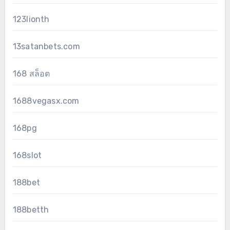
123lionth
13satanbets.com
168 สล็อต
1688vegasx.com
168pg
168slot
188bet
188betth