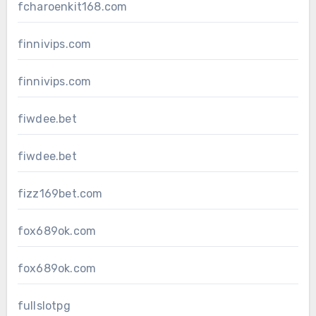
fcharoenkit168.com
finnivips.com
finnivips.com
fiwdee.bet
fiwdee.bet
fizz169bet.com
fox689ok.com
fox689ok.com
fullslotpg