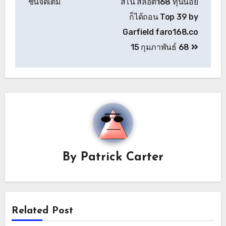
ชั่นจัดเต็ม
สิโน สล็อต168 ทุนน้อย
ก็ได้ถอน Top 39 by
Garfield faro168.co
15 กุมภาพันธ์ 68
By
Patrick Carter
Related Post