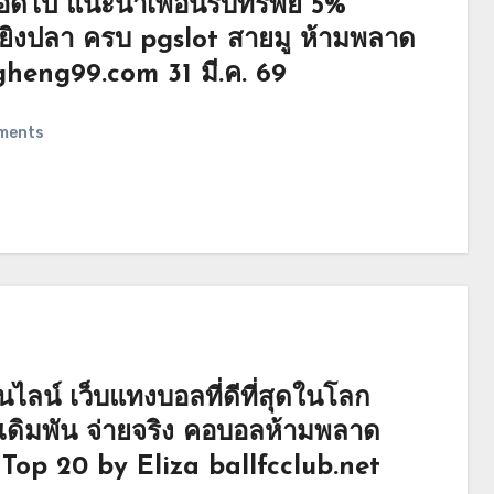
ลอดไป แนะนำเพื่อนรับทรัพย์ 5%
 ยิงปลา ครบ pgslot สายมู ห้ามพลาด
gheng99.com 31 มี.ค. 69
ments
น์ เว็บแทงบอลที่ดีที่สุดในโลก
ดิมพัน จ่ายจริง คอบอลห้ามพลาด
 Top 20 by Eliza ballfcclub.net