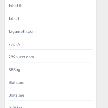
1xbetth
1xbit1
1xgameth.com
77UFA
789pluss.com
888pg
8lots.me
8lots.me