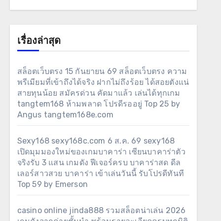
เรื่องล่าสุด
สล็อตเว็บตรง 15 กันยายน 69 สล็อตเว็บตรง ความ
พรีเมียมที่เข้าถึงได้จริง ฝากไม่ถึงร้อย ได้สอยตังแน่
สายทุนน้อย สมัครด่วน คัดมาแล้ว เล่นได้ทุกเกม
tangtem168 ห้ามพลาด โปรดีรออยู่ Top 25 by
Angus tangtem168e.com
Sexy168 sexy168c.com 6 ส.ค. 69 sexy168
เปิดมุมมองใหม่ของเกมบาคาร่า เซียนบาคาร่าตัว
จริงรับ 3 แสน เกมดัง ฟีเจอร์ครบ บาคาร่าสด ดีล
เลอร์สาวสวย บาคาร่า เข้าเล่นวันนี้ รับโปรดีทันที
Top 59 by Emerson
casino online jinda888 รวมสล็อตน่าเล่น 2026