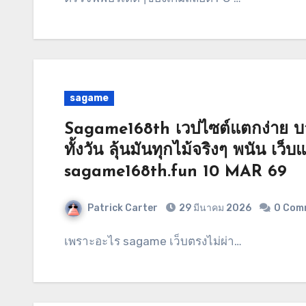
sagame
Sagame168th เวปไซต์แตกง่าย บา
ทั้งวัน ลุ้นมันทุกไม้จริงๆ พนัน เ
sagame168th.fun 10 MAR 69
Patrick Carter
29 มีนาคม 2026
0 Com
เพราะอะไร sagame เว็บตรงไม่ผ่า…