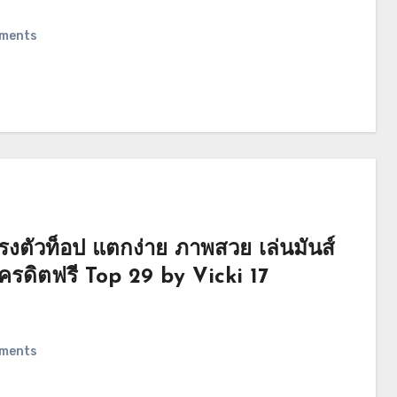
ments
รงตัวท็อป แตกง่าย ภาพสวย เล่นมันส์
เครดิตฟรี Top 29 by Vicki 17
ments