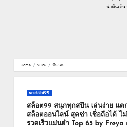
น่าตื่นเต
Home
2026
มีนาคม
sretthi99
สล็อต99 สนุกทุกสปิน เล่นง่าย แตก
สล็อตออนไลน์ สุดซ่า เชื่อถือได้ ไ
รวดเร็วแม่นยำ Top 65 by Freya s