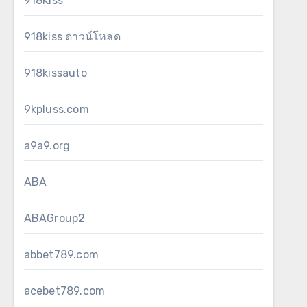
918Kiss
918kiss ดาวน์โหลด
918kissauto
9kpluss.com
a9a9.org
ABA
ABAGroup2
abbet789.com
acebet789.com