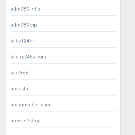
adm789.info
adm789.vip
allbet24hr
allone745s.com
alot666
amb slot
ambnovabet.com
aress77.shop