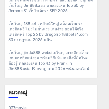
เกมดังจากค่ายชั้นนำ พร้อมรายละเอียดครบทุกมิติ
เว็บใหญ่ Jin888.asia ทดลองเล่น Top 30 by
Jerome 31 เว็บไซต์ตรง SEP 2026
เว็บใหญ่ 188bet เวปไซต์ใหญ่ สล็อตเว็บตรง
เครดิตฟรี โปรโมชั่นแรง เล่นง่าย ถอนได้จริง
เครดิตฟรี Top 26 by Gregorio 188bets4.com
30 กรกฎาคม 2026 พนัน
เว็บใหญ่ jinda888 websiteใหญ่ เจาะลึก สล็อต
เกมยอดฮิตแห่งยุค พร้อมวิธีเล่นและสิ่งที่มือใหม่
ต้องรู้ ทดลองเล่น Top 43 by Franklin
Jin888.asia 19 กรกฎาคม 2026 พนันออนไลน์
หมวดหมู่
037movie