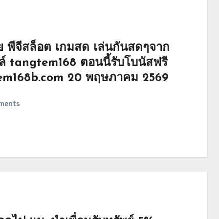
ย พีจีสล็อต เกมสด เล่นกันสดๆจาก
์ tangtem168 ตอนนี้รับโบนัสฟรี
gtem168b.com 20 พฤษภาคม 2569
ments