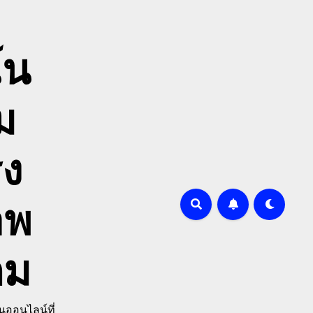
โน
ม
รง
าพ
็ม
ออนไลน์ที่