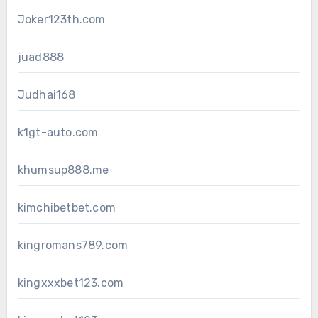
Joker123th.com
juad888
Judhai168
k1gt-auto.com
khumsup888.me
kimchibetbet.com
kingromans789.com
kingxxxbet123.com