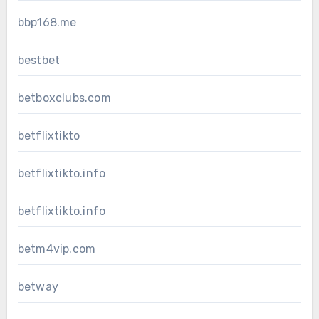
bbp168.me
bestbet
betboxclubs.com
betflixtikto
betflixtikto.info
betflixtikto.info
betm4vip.com
betway