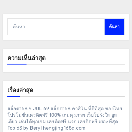
ค้นหา
สำหรับ:
ความเห็นล่าสุด
เรื่องล่าสุด
สล็อต168 9 JUL 69 สล็อต168 คาสิโน ที่ดีที่สุด ของไทย
โปรโมชั่นเครดิตฟรี 100% เกมคุรภาพ เว็บโปร่งใส ยูส
เดียว เล่นได้ทุกเกม เครดิตฟรี แจก เครดิตฟรี เยอะที่สุด
Top 63 by Beryl hengjing168d.com