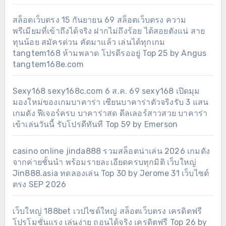
สล็อตเว็บตรง 15 กันยายน 69 สล็อตเว็บตรง ความ
พรีเมียมที่เข้าถึงได้จริง ฝากไม่ถึงร้อย ได้สอยตังแน่ สาย
ทุนน้อย สมัครด่วน คัดมาแล้ว เล่นได้ทุกเกม
tangtem168 ห้ามพลาด โปรดีรออยู่ Top 25 by Angus
tangtem168e.com
Sexy168 sexy168c.com 6 ส.ค. 69 sexy168 เปิดมุม
มองใหม่ของเกมบาคาร่า เซียนบาคาร่าตัวจริงรับ 3 แสน
เกมดัง ฟีเจอร์ครบ บาคาร่าสด ดีลเลอร์สาวสวย บาคาร่า
เข้าเล่นวันนี้ รับโปรดีทันที Top 59 by Emerson
casino online jinda888 รวมสล็อตน่าเล่น 2026 เกมดัง
จากค่ายชั้นนำ พร้อมรายละเอียดครบทุกมิติ เว็บใหญ่
Jin888.asia ทดลองเล่น Top 30 by Jerome 31 เว็บไซต์
ตรง SEP 2026
เว็บใหญ่ 188bet เวปไซต์ใหญ่ สล็อตเว็บตรง เครดิตฟรี
โปรโมชั่นแรง เล่นง่าย ถอนได้จริง เครดิตฟรี Top 26 by