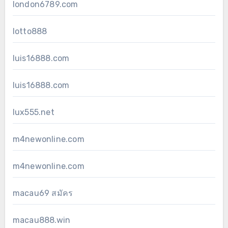
london6789.com
lotto888
luis16888.com
luis16888.com
lux555.net
m4newonline.com
m4newonline.com
macau69 สมัคร
macau888.win