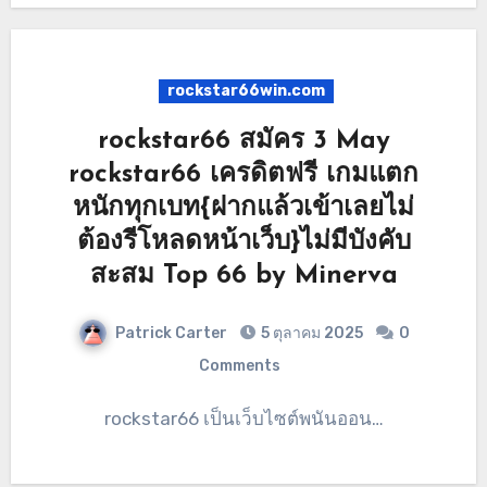
rockstar66win.com
rockstar66 สมัคร 3 May
rockstar66 เครดิตฟรี เกมแตก
หนักทุกเบท{ฝากแล้วเข้าเลยไม่
ต้องรีโหลดหน้าเว็บ}ไม่มีบังคับ
สะสม Top 66 by Minerva
Patrick Carter
5 ตุลาคม 2025
0
Comments
rockstar66 เป็นเว็บไซต์พนันออน…