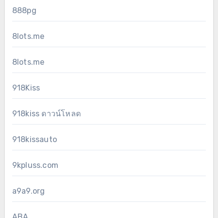
888pg
8lots.me
8lots.me
918Kiss
918kiss ดาวน์โหลด
918kissauto
9kpluss.com
a9a9.org
ABA