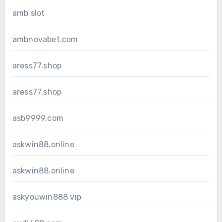
amb slot
ambnovabet.com
aress77.shop
aress77.shop
asb9999.com
askwin88.online
askwin88.online
askyouwin888 vip