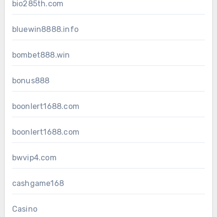
bio285th.com
bluewin8888.info
bombet888.win
bonus888
boonlert1688.com
boonlert1688.com
bwvip4.com
cashgame168
Casino