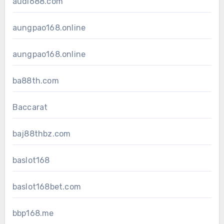
audi688.com
aungpao168.online
aungpao168.online
ba88th.com
Baccarat
baj88thbz.com
baslot168
baslot168bet.com
bbp168.me