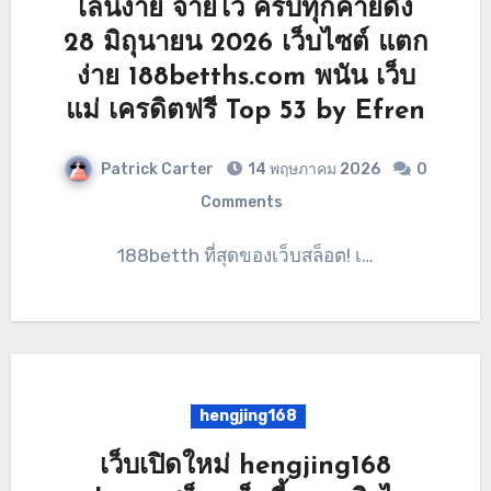
เล่นง่าย จ่ายไว ครบทุกค่ายดัง
28 มิถุนายน 2026 เว็บไซต์ แตก
ง่าย 188betths.com พนัน เว็บ
แม่ เครดิตฟรี Top 53 by Efren
Patrick Carter
14 พฤษภาคม 2026
0
Comments
188betth ที่สุดของเว็บสล็อต! เ…
hengjing168
เว็บเปิดใหม่ hengjing168