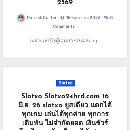
2569
Patrick Carter
15 พฤษภาคม 2026
0
Comments
เพราะเหตุไรผู้เล่นบางคนเล่น pg…
Slotxo
Slotxo Slotxo24hrd.com 16
มิ.ย. 26 slotxo ยูสเดียว แตกได้
ทุกเกม เล่นได้ทุกค่าย ทุกการ
เดิมพัน ไม่จำกัดยอด เงินชัวร์