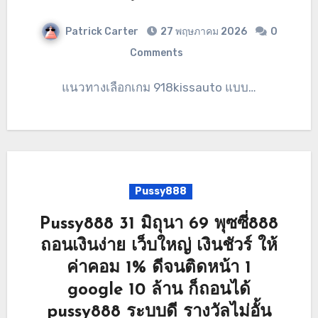
Patrick Carter
27 พฤษภาคม 2026
0
Comments
แนวทางเลือกเกม 918kissauto แบบ…
Pussy888
Pussy888 31 มิถุนา 69 พุซซี่888
ถอนเงินง่าย เว็บใหญ่ เงินชัวร์ ให้
ค่าคอม 1% ดีจนติดหน้า 1
google 10 ล้าน ก็ถอนได้
pussy888 ระบบดี รางวัลไม่อั้น