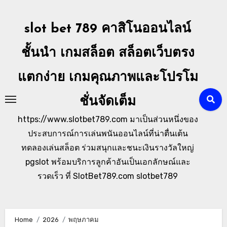
Skip
to
slot bet 789 คาสิโนออนไลน์
content
ชั้นนำ เกมสล็อต สล็อตเว็บตรง
แตกง่าย เกมคุณภาพและโปรโม
ชั่นจัดเต็ม
https://www.slotbet789.com มาเป็นส่วนหนึ่งของ
ประสบการณ์การเล่นพนันออนไลน์ที่น่าตื่นเต้น
ทดลองเล่นสล็อต ร่วมสนุกและชนะเงินรางวัลใหญ่
pgslot พร้อมบริการลูกค้าอันเป็นเอกลักษณ์และ
รวดเร็ว ที่ SlotBet789.com slotbet789
Home
2026
พฤษภาคม