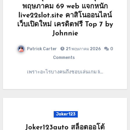
พฤษภาคม 69 web แจกหนัก
live22slot.site คาสิโนออนไลน์
เว็บเปิดใหม่ เครดิตฟรี Top 7 by
Johnnie
Patrick Carter
21 พฤษภาคม 2026
0
Comments
เพราะอะไรบางคนถึงชอบเล่นเกม li…
Joker123
Joker123auto สล็อตออโต้