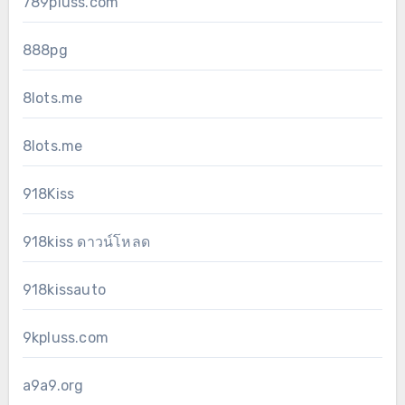
789pluss.com
888pg
8lots.me
8lots.me
918Kiss
918kiss ดาวน์โหลด
918kissauto
9kpluss.com
a9a9.org