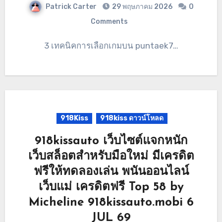
Patrick Carter
29 พฤษภาคม 2026
0
Comments
3 เทคนิคการเลือกเกมบน puntaek7…
918Kiss
918kiss ดาวน์โหลด
918kissauto เว็บไซต์แจกหนัก
เว็บสล็อตสำหรับมือใหม่ มีเครดิต
ฟรีให้ทดลองเล่น พนันออนไลน์
เว็บแม่ เครดิตฟรี Top 58 by
Micheline 918kissauto.mobi 6
JUL 69