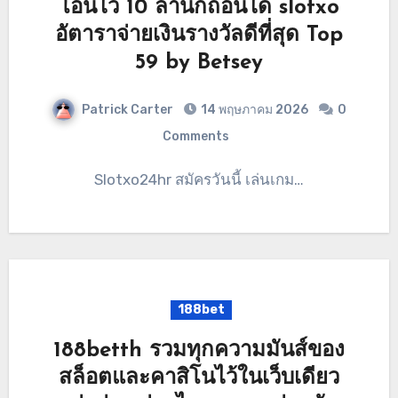
โอนไว 10 ล้านก็ถอนได้ slotxo
อัตาราจ่ายเงินรางวัลดีที่สุด Top
59 by Betsey
Patrick Carter
14 พฤษภาคม 2026
0
Comments
Slotxo24hr สมัครวันนี้ เล่นเกม…
188bet
188betth รวมทุกความมันส์ของ
สล็อตและคาสิโนไว้ในเว็บเดียว