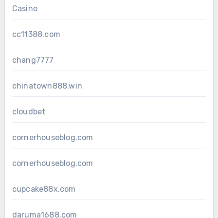
Casino
cc11388.com
chang7777
chinatown888.win
cloudbet
cornerhouseblog.com
cornerhouseblog.com
cupcake88x.com
daruma1688.com