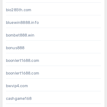
bio285th.com
bluewin8888.info
bombet888.win
bonus888
boonlert1688.com
boonlert1688.com
bwvip4.com
cashgame168