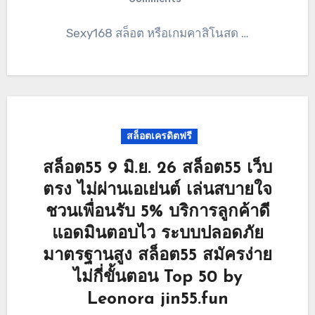
Sexy168 สล็อต หรือเกมคาสิโนสด …
สล็อตเครดิตฟรี
สล็อต55 9 มิ.ย. 26 สล็อต55 เว็บ
ตรง ไม่ผ่านเอเย่นต์ เล่นสบายใจ
ชวนเพื่อนรับ 5% บริการลูกค้าดี
แอดมินตอบไว ระบบปลอดภัย
มาตรฐานสูง สล็อต55 สมัครง่าย
ไม่กี่ขั้นตอน Top 50 by
Leonora jin55.fun