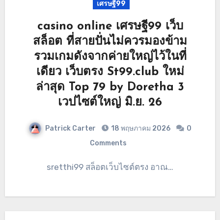
เศรษฐี99
casino online เศรษฐี99 เว็บ
สล็อต ที่สายปั่นไม่ควรมองข้าม
รวมเกมดังจากค่ายใหญ่ไว้ในที่
เดียว เว็บตรง St99.club ใหม่
ล่าสุด Top 79 by Doretha 3
เวปไซต์ใหญ่ มิ.ย. 26
Patrick Carter
18 พฤษภาคม 2026
0
Comments
sretthi99 สล็อตเว็บไซต์ตรง อาณ…