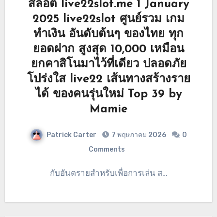
สล็อต live22slot.me 1 January
2025 live22slot ศูนย์รวม เกม
ทำเงิน อันดับต้นๆ ของไทย ทุก
ยอดฝาก สูงสุด 10,000 เหมือน
ยกคาสิโนมาไว้ที่เดียว ปลอดภัย
โปร่งใส live22 เส้นทางสร้างราย
ได้ ของคนรุ่นใหม่ Top 39 by
Mamie
Patrick Carter
7 พฤษภาคม 2026
0
Comments
กับอันตรายสำหรับเพื่อการเล่น ส…