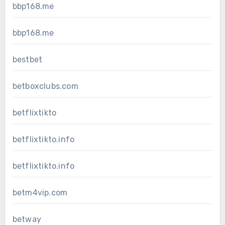
bbp168.me
bbp168.me
bestbet
betboxclubs.com
betflixtikto
betflixtikto.info
betflixtikto.info
betm4vip.com
betway