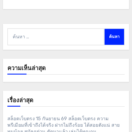
ค้นหา
สำหรับ:
ความเห็นล่าสุด
เรื่องล่าสุด
สล็อตเว็บตรง 15 กันยายน 69 สล็อตเว็บตรง ความ
พรีเมียมที่เข้าถึงได้จริง ฝากไม่ถึงร้อย ได้สอยตังแน่ สาย
ทุนน้อย สมัครด่วน คัดมาแล้ว เล่นได้ทุกเกม