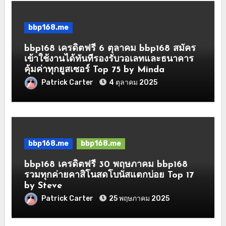
bbp168.me
bbp168 เครดิตฟรี 6 ตุลาคม bbp168 สมัคร
เข้าใช้งานได้ทันทีรองรับวอเลทและธนาคาร
คุ้มค่าทุกยูสเซอร์ Top 75 by Minda
Patrick Carter
4 ตุลาคม 2025
bbp168.me
bbp168.me
bbp168 เครดิตฟรี 30 พฤษภาคม bbp168
รวมทุกค่ายคาสิโนสดโบนัสแตกบ่อย Top 17
by Steve
Patrick Carter
25 พฤษภาคม 2025