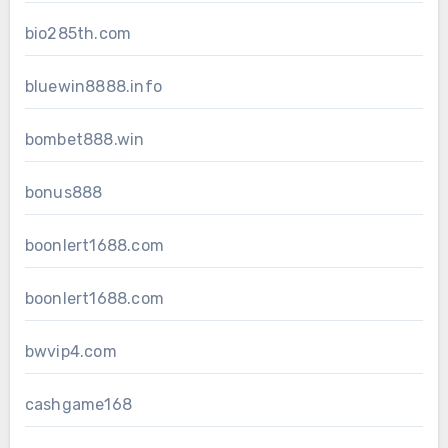
bio285th.com
bluewin8888.info
bombet888.win
bonus888
boonlert1688.com
boonlert1688.com
bwvip4.com
cashgame168