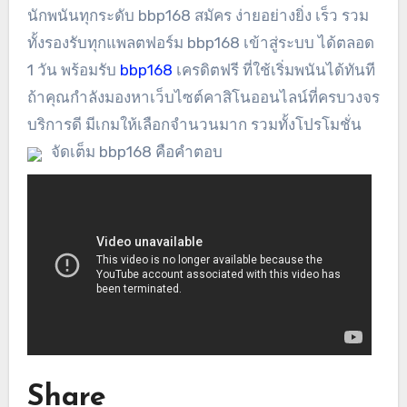
นักพนันทุกระดับ bbp168 สมัคร ง่ายอย่างยิ่ง เร็ว รวม
ทั้งรองรับทุกแพลตฟอร์ม bbp168 เข้าสู่ระบบ ได้ตลอด
1 วัน พร้อมรับ
bbp168
เครดิตฟรี ที่ใช้เริ่มพนันได้ทันที
ถ้าคุณกำลังมองหาเว็บไซต์คาสิโนออนไลน์ที่ครบวงจร
บริการดี มีเกมให้เลือกจำนวนมาก รวมทั้งโปรโมชั่น
จัดเต็ม bbp168 คือคำตอบ
Share