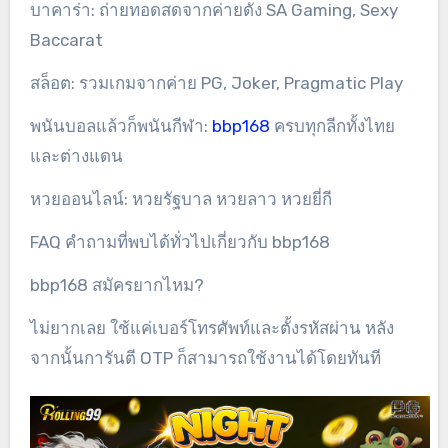
บาคาร่า: ถ่ายทอดสดจากค่ายดัง SA Gaming, Sexy
Baccarat
สล็อต: รวมเกมจากค่าย PG, Joker, Pragmatic Play
พนันบอลแล้วก็พนันกีฬา:
bbp168
ครบทุกลีกทั้งไทย
และต่างแดน
หวยออนไลน์: หวยรัฐบาล หวยลาว หวยยี่กี
FAQ คำถามที่พบได้ทั่วไปเกี่ยวกับ bbp168
bbp168 สมัครยากไหม?
ไม่ยากเลย ใช้แค่เบอร์โทรศัพท์และตั้งรหัสผ่าน หลัง
จากนั้นการันตี OTP ก็สามารถใช้งานได้โดยทันที