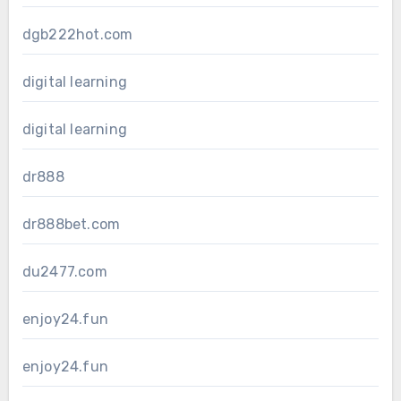
dgb222hot.com
digital learning
digital learning
dr888
dr888bet.com
du2477.com
enjoy24.fun
enjoy24.fun