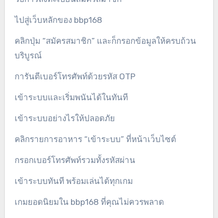
ไปสู่เว็บหลักของ bbp168
คลิกปุ่ม “สมัครสมาชิก” และก็กรอกข้อมูลให้ครบถ้วน
บริบูรณ์
การันตีเบอร์โทรศัพท์ด้วยรหัส OTP
เข้าระบบและเริ่มพนันได้ในทันที
เข้าระบบอย่างไรให้ปลอดภัย
คลิกรายการอาหาร “เข้าระบบ” ที่หน้าเว็บไซต์
กรอกเบอร์โทรศัพท์รวมทั้งรหัสผ่าน
เข้าระบบทันที พร้อมเล่นได้ทุกเกม
เกมยอดนิยมใน bbp168 ที่คุณไม่ควรพลาด