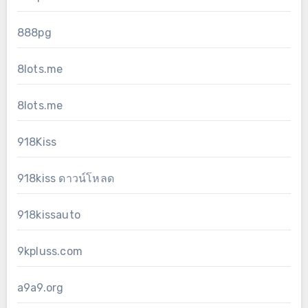
888pg
8lots.me
8lots.me
918Kiss
918kiss ดาวน์โหลด
918kissauto
9kpluss.com
a9a9.org