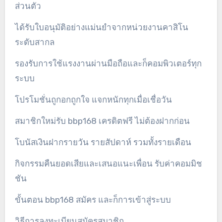
ส่วนตัว
ได้รับใบอนุมัติอย่างแม่นยำจากหน่วยงานคาสิโน
ระดับสากล
รองรับการใช้แรงงานผ่านมือถือและก็คอมพิวเตอร์ทุก
ระบบ
โปรโมชั่นถูกอกถูกใจ แจกหนักทุกเมื่อเชื่อวัน
สมาชิกใหม่รับ bbp168 เครดิตฟรี ไม่ต้องฝากก่อน
โบนัสเงินฝากรายวัน รายสัปดาห์ รวมทั้งรายเดือน
กิจกรรมคืนยอดเสียและเสนอแนะเพื่อน รับค่าคอมมิช
ชัน
ขั้นตอน bbp168 สมัคร และก็การเข้าสู่ระบบ
วิธีการลงทะเบียนสมัครสมาชิก