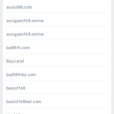
audi688.com
aungpao168.online
aungpao168.online
ba88th.com
Baccarat
baj88thbz.com
baslot168
baslot168bet.com