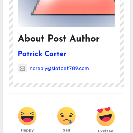
About Post Author
Patrick Carter
noreply@slotbet789.com
Happy
Sad
Excited