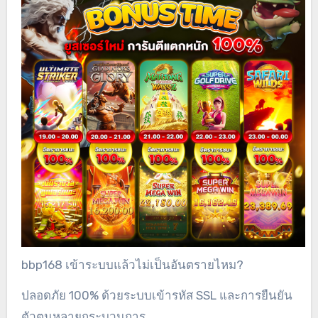
bbp168 เข้าระบบแล้วไม่เป็นอันตรายไหม?
ปลอดภัย 100% ด้วยระบบเข้ารหัส SSL และการยืนยัน
ตัวตนหลายกระบวนการ