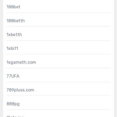
188bet
188betth
1xbetth
1xbit1
1xgameth.com
77UFA
789pluss.com
888pg