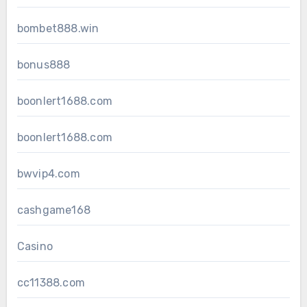
bombet888.win
bonus888
boonlert1688.com
boonlert1688.com
bwvip4.com
cashgame168
Casino
cc11388.com