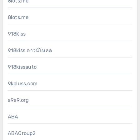
8lots.me
8lots.me
918Kiss
918kiss ดาวน์โหลด
918kissauto
9kpluss.com
a9a9.org
ABA
ABAGroup2