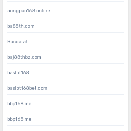
aungpao168.online
ba88th.com
Baccarat
baj88thbz.com
baslot168
baslot168bet.com
bbp168.me
bbp168.me