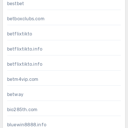
bestbet
betboxclubs.com
betflixtikto
betflixtikto.info
betflixtikto.info
betm4vip.com
betway
bio285th.com
bluewin8888.info