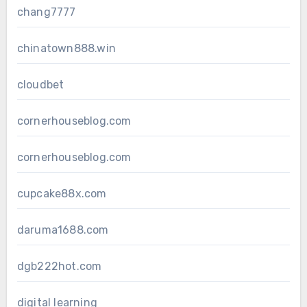
chang7777
chinatown888.win
cloudbet
cornerhouseblog.com
cornerhouseblog.com
cupcake88x.com
daruma1688.com
dgb222hot.com
digital learning