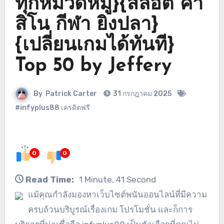
ทุกหมวดหมู่}{สล็อต คา
สิโน กีฬา ยิงปลา}
{เปลี่ยนเกมได้ทันที}
Top 50 by Jeffery
By
Patrick Carter
31 กรกฎาคม 2025
#infyplus88 เครดิตฟรี
0
0
Read Time:
1 Minute, 41 Second
แม้คุณกำลังมองหาเว็บไซต์พนันออนไลน์ที่มีความ
ครบถ้วนบริบูรณ์เรื่องเกม โปรโมชั่น และก็การ