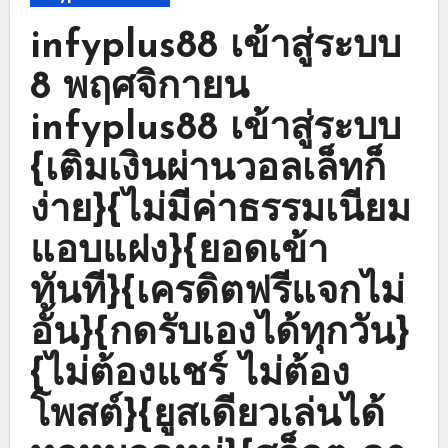
infyplus88 เข้าสู่ระบบ
8 พฤศจิกายน
infyplus88 เข้าสู่ระบบ
{เติมเงินผ่านวอลเล็ทก็
ง่าย}{ไม่มีค่าธรรมเนียม
แอบแฝง}{ยอดเข้า
ทันที}{เครดิตฟรีแจกไม่
อั้น}{กดรับเองได้ทุกวัน}
{ไม่ต้องแชร์ ไม่ต้อง
โพสต์}{ยูสเดียวเล่นได้