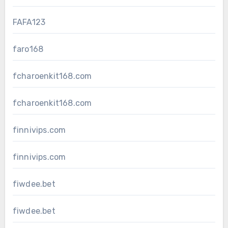
FAFA123
faro168
fcharoenkit168.com
fcharoenkit168.com
finnivips.com
finnivips.com
fiwdee.bet
fiwdee.bet