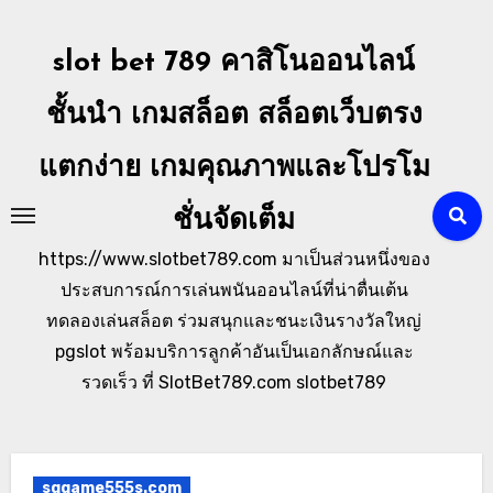
Skip
to
slot bet 789 คาสิโนออนไลน์
content
ชั้นนำ เกมสล็อต สล็อตเว็บตรง
แตกง่าย เกมคุณภาพและโปรโม
ชั่นจัดเต็ม
https://www.slotbet789.com มาเป็นส่วนหนึ่งของ
ประสบการณ์การเล่นพนันออนไลน์ที่น่าตื่นเต้น
ทดลองเล่นสล็อต ร่วมสนุกและชนะเงินรางวัลใหญ่
pgslot พร้อมบริการลูกค้าอันเป็นเอกลักษณ์และ
รวดเร็ว ที่ SlotBet789.com slotbet789
sqgame555s.com