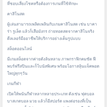
ที่ชอบเสี่ยงโชคหรือต้องการเกมที่ใช้ทักษะ
คาสิโนสด
ผู้เล่นสามารถเพลิดเพลินกับเกมคาสิโนสด เช่น บาคา
ร่า รูเล็ต แล้วก็เสือมังกร ถ่ายทอดสดจากคาสิโนจริง
ดีลเลอร์มืออาชีพให้บริการอย่างเต็มรูปแบบ
สล็อตออนไลน์
มีเกมสล็อตจากค่ายดังล้นหลาม ภาพกราฟิกคมชัด ฟี
พบร์ฟรีสปินและก็โบนัสพิเศษ พร้อมโอกาสลุ้นแจ็คพอต
ใหญ่ทุกๆวัน
เกมกีฬา
เปิดให้พนันกีฬาหลากหลายประเภท ดังเช่น ฟุตบอล
บาสเกตบอล มวย แล้วก็อีสปอร์ต แพงต่อรองที่เป็น