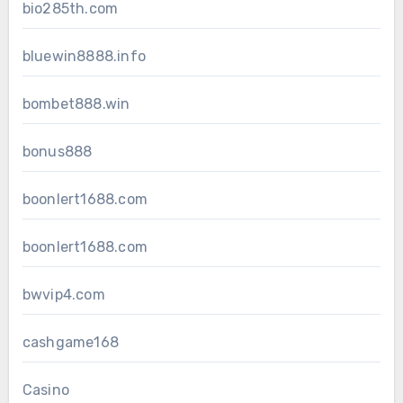
bio285th.com
bluewin8888.info
bombet888.win
bonus888
boonlert1688.com
boonlert1688.com
bwvip4.com
cashgame168
Casino