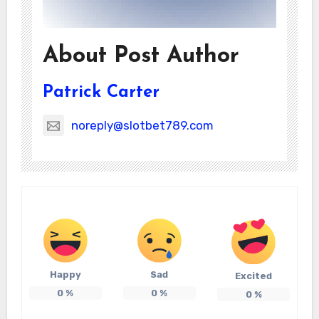
About Post Author
Patrick Carter
noreply@slotbet789.com
Happy
Sad
Excited
0
%
0
%
0
%