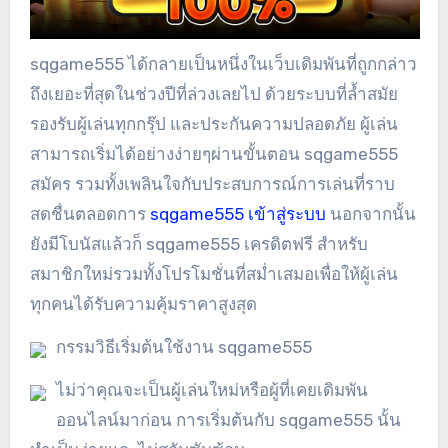
sqgame555 ได้กลายเป็นหนึ่งในเว็บเดิมพันที่ถูกกล่าว
ถึงเยอะที่สุดในช่วงปีที่ล่วงเลยไป ด้วยระบบที่ล้ำสมัย
รองรับผู้เล่นทุกกรุ๊ป และประกันความปลอดภัย ผู้เล่น
สามารถเริ่มได้อย่างง่ายๆผ่านขั้นตอน sqgame555
สมัคร รวมทั้งเพลินใจกับประสบการณ์การเล่นที่ราบ
สดชื่นตลอดการ
sqgame555 เข้าสู่ระบบ
นอกจากนั้น
ยังมีโบนัสแล้วก็ sqgame555 เครดิตฟรี สำหรับ
สมาชิกใหม่รวมทั้งโปรโมชั่นที่สม่ำเสมอเพื่อให้ผู้เล่น
ทุกคนได้รับความคุ้มราคาสูงสุด
กรรมวิธีเริ่มต้นใช้งาน sqgame555
ไม่ว่าคุณจะเป็นผู้เล่นใหม่หรือผู้ที่เคยเดิมพัน
ออนไลน์มาก่อน การเริ่มต้นกับ sqgame555 นั้น