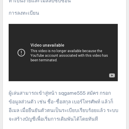
ทำเป็นง่ายและไม่สลับซับซ้อน
การลงทะเบียน
ผู้เล่นสามารถเข้าสู่หน้า sqgame555 สมัคร กรอก
ข้อมูลส่วนตัว เช่น ชื่อ-ชื่อสกุล เบอร์โทรศัพท์ แล้วก็
อีเมล เมื่อยืนยันตัวตนเป็นระเบียบเรียบร้อยแล้ว ระบบ
จะสร้างบัญชีเพื่อเริ่มการเดิมพันได้โดยทันที