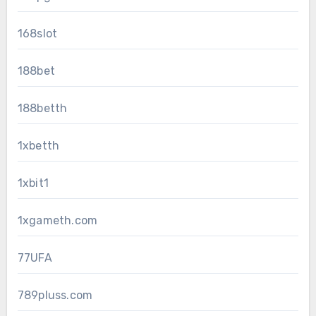
168slot
188bet
188betth
1xbetth
1xbit1
1xgameth.com
77UFA
789pluss.com