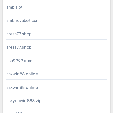
amb slot
ambnovabet.com
aress77.shop
aress77.shop
asb9999.com
askwin88.online
askwin88.online
askyouwin888 vip