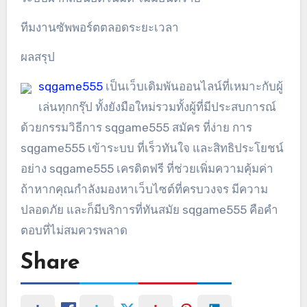
ทีมงานซัพพอร์ตตลอดระยะเวลา
ผลสรุป
sqgame555
เป็นเว็บเดิมพันออนไลน์ที่เหมาะกับผู้
เล่นทุกกรุ๊ป ทั้งยังมือใหม่รวมทั้งผู้ที่มีประสบการณ์
ด้วยกรรมวิธีการ sqgame555 สมัคร ที่ง่าย การ
sqgame555 เข้าระบบ ที่เร็วทันใจ และสิทธิประโยชน์
อย่าง sqgame555 เครดิตฟรี ที่ช่วยเพิ่มความคุ้มค่า
ถ้าหากคุณกำลังมองหาเว็บไซต์ที่ครบวงจร มีความ
ปลอดภัย และก็มีบริการที่ทันสมัย sqgame555 คือคำ
ตอบที่ไม่สมควรพลาด
Share